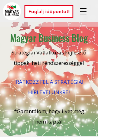
Foglalj időpontot!
Magyar Business Blog
Stratégiai Vállalkozás Fejlesztő
tippek, heti rendszerességgel
IRATKOZZ FEL A STRATÉGIAI
HÍRLEVELŪNKRE!
*Garantálom, hogy ilyet még
nem kaptál