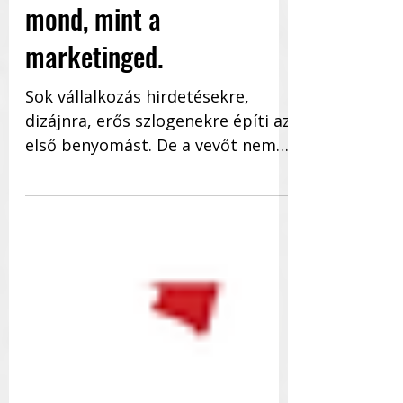
A működésed többet
mond, mint a
marketinged.
Sok vállalkozás hirdetésekre,
dizájnra, erős szlogenekre építi az
első benyomást. De a vevőt nem
ez tartja ott. A hosszú távú
bizalom nem...