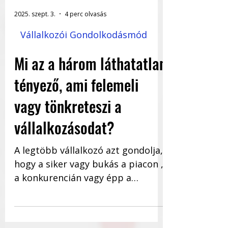
2025. szept. 3.
4 perc olvasás
Vállalkozói Gondolkodásmód
Mi az a három láthatatlan
tényező, ami felemeli
vagy tönkreteszi a
vállalkozásodat?
A legtöbb vállalkozó azt gondolja,
hogy a siker vagy bukás a piacon ,
a konkurencián vagy épp a
szerencsén múlik. Pedig a
valóság...