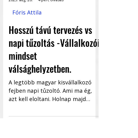
2025. aug. 26.
4 perc olvasás
Fóris Attila
Hosszú távú tervezés vs
napi tűzoltás -Vállalkozói
mindset
válsághelyzetben.
A legtöbb magyar kisvállalkozó
fejben napi tůzoltó. Ami ma ég,
azt kell eloltani. Holnap majd
meglátjuk. A jövő? Ráér az még.