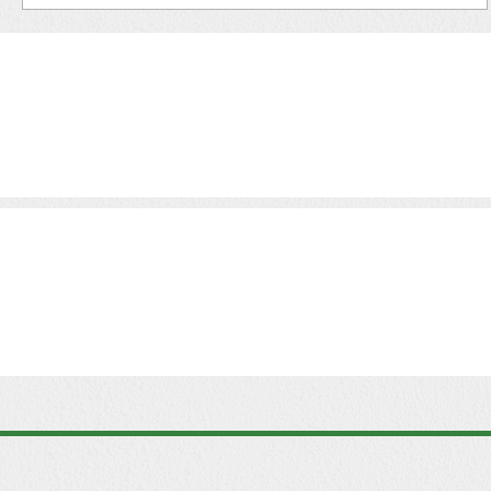
Ugyanaz a technológia, két teljesen más
eredmény A mesterséges intelligencia ma már
szinte minden vállalkozás eszköztárában ott v
De...