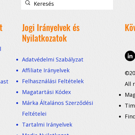
t
Jogi Irányelvek és
Kö
Nyilatkozatok
l
Adatvédelmi Szabályzat
Affiliate Irányelvek
©20
Felhasználási Feltételek
cast
All 
Magatartási Kódex
Mag
Márka Általános Szerződési
Tim
Feltételei
Fin
Tartalmi Irányelvek