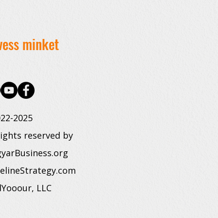
vess minket
22-2025
rights reserved by
yarBusiness.org
elineStrategy.com
dYooour, LLC