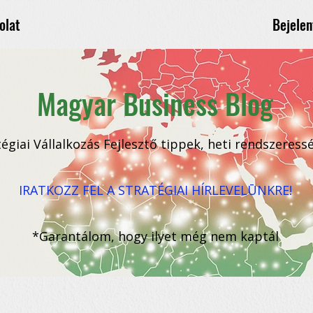
Bejelen
olat
Magyar Business Blog
tégiai Vállalkozás Fejlesztő tippek, heti rendszeress
IRATKOZZ FEL A STRATÉGIAI HÍRLEVELŪNKRE!
*Garantálom, hogy ilyet még nem kaptál