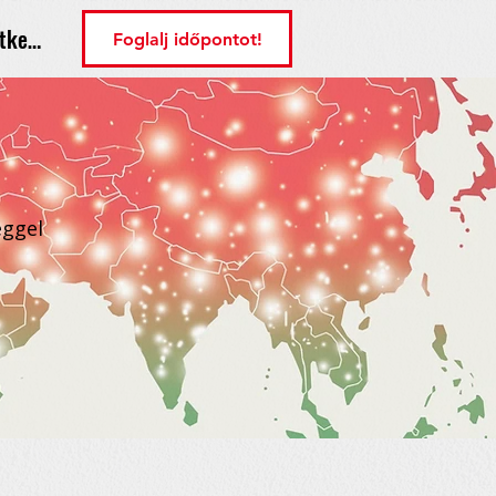
tkezés
Foglalj időpontot!
éggel