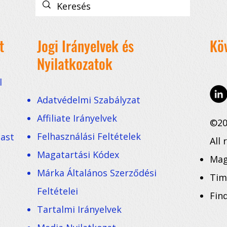
t
Jogi Irányelvek és
Kö
Nyilatkozatok
l
Adatvédelmi Szabályzat
Affiliate Irányelvek
©20
Felhasználási Feltételek
cast
All 
Magatartási Kódex
Mag
Márka Általános Szerződési
Tim
Feltételei
Fin
Tartalmi Irányelvek