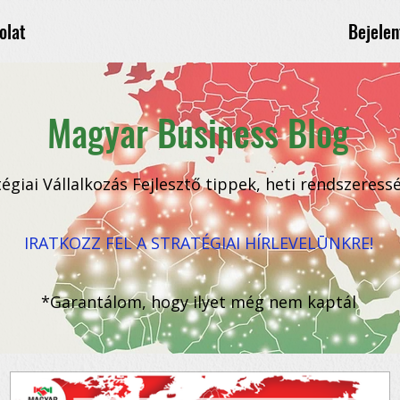
Bejelen
olat
Magyar Business Blog
tégiai Vállalkozás Fejlesztő tippek, heti rendszeress
IRATKOZZ FEL A STRATÉGIAI HÍRLEVELŪNKRE!
*Garantálom, hogy ilyet még nem kaptál