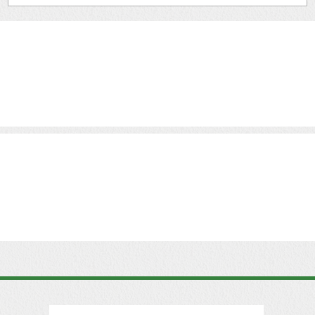
benyomásod hatását?
őt
Az első benyomás nem opció – stratégia kérdé
.
A prémium szolgáltatói szektorban az első
benyomás nemcsak számít – eldönti a bizalmat
az...