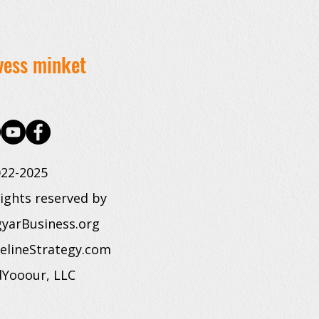
vess minket
22-2025
rights reserved by
yarBusiness.org
elineStrategy.com
dYooour, LLC