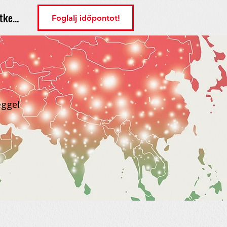
tkezés
Foglalj időpontot!
éggel