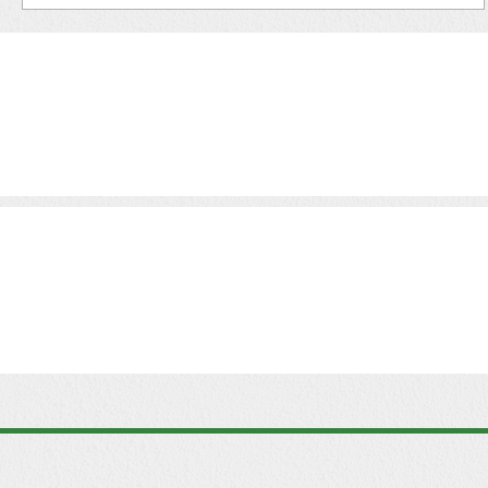
Sok vállalkozás hirdetésekre, dizájnra, erős
szlogenekre építi az első benyomást. De a vev
nem ez tartja ott. A hosszú távú bizalom nem..