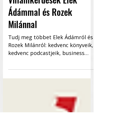
felkészültség -
Villámkérdések Elek
Ádámmal és Rozek
Milánnal
Tudj meg többet Elek Ádámról és
Rozek Milánról: kedvenc könyveik,
kedvenc podcastjeik, business
könyvek, mit olvasnak, néznek és...