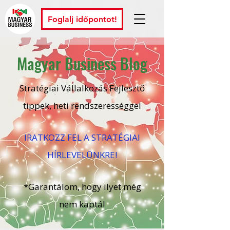
Foglalj időpontot!
Magyar Business Blog
Stratégiai Vállalkozás Fejlesztő
tippek, heti rendszerességgel
IRATKOZZ FEL A STRATÉGIAI
HÍRLEVELŪNKRE!
*Garantálom, hogy ilyet még
nem kaptál