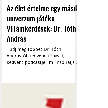
KKV
Az élet értelme egy másik
univerzum játéka -
Villámkérdések: Dr. Tóth
András
Tudj meg többet Dr. Tóth
Andrásról: kedvenc könyvei,
kedvenc podcastjei, mi inspirálja
szakmailag, hogyan kezeli a
feszültséget, irodai...