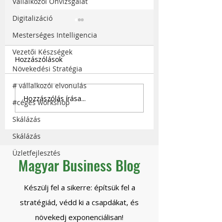
Vállalkozói Önvizsgálat
Digitalizáció
Mesterséges Intelligencia
Vezetői Készségek
Hozzászólások
Növekedési Stratégia
# vállalkozói elvonulás
Miért húz vissza a régi
Mennyi nyereség
Hozzászólás írása...
#céges workshop
rendszered?
adnál fel azért, 
legyen jövőd?
Skálázás
Skálázás
Üzletfejlesztés
Magyar Business Blog
Készülj fel a sikerre: építsük fel a
stratégiád, védd ki a csapdákat, és
növekedj exponenciálisan!