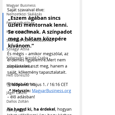
Magyar Business
Saját szavaival élve:
Nemzetközi Skálázás
„Eszem ágában sincs 
Fenntarthatóság
üzleti mentornak lenni. 
Se coachnak. A színpadot 
Kapcsolati Tőke
meg a hátam közepére 
Skálázási Gondolkodásmód
kívánom.”
Szilágyi Attila
És mégis – amikor megszólal, az 
Kolozsvári Arnold Csaba
érdemes figyelemre.Mert nem 
elméleteket oszt meg, hanem a 
Zsapka Andrea
saját, kőkemény tapasztalatait.
Heti Ébresztő
Heinbach Dárius
🗓️ 
Időpont:
 Május 1. / 16:16 CET
📍 
Helyszín:
MagyarBusiness.org
Jáger László
– élő adásban!
Dallos Zoltán
Ne hagyd ki, ha érdekel
, hogyan 
Forray Niki