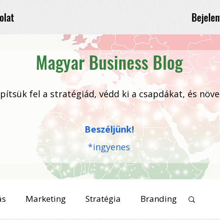
Bejelen
olat
Magyar Business Blog
 építsük fel a stratégiád, védd ki a csapdákat, és növ
Beszéljünk!
*ingyenes
ás
Marketing
Stratégia
Branding