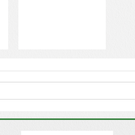
Skálázni a mérhetetlent?