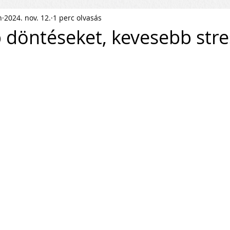
n
2024. nov. 12.
1 perc olvasás
ness Podcast
PR
HR
 döntéseket, kevesebb stre
pítés
KKV Skálázás
Munkaerőpiac
ofit Szervezet
Startup
ejlesztés
Közösségépítés
agyar Business
Nemzetközi Skálázás
lati Tőke
Skálázási Gondolkodásmód