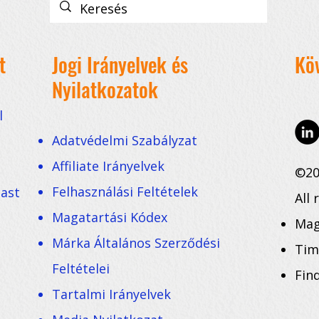
t
Jogi Irányelvek és
Kö
Nyilatkozatok
l
Adatvédelmi Szabályzat
Affiliate Irányelvek
©20
Felhasználási Feltételek
cast
All 
Magatartási Kódex
Mag
Márka Általános Szerződési
Tim
Feltételei
Fin
Tartalmi Irányelvek