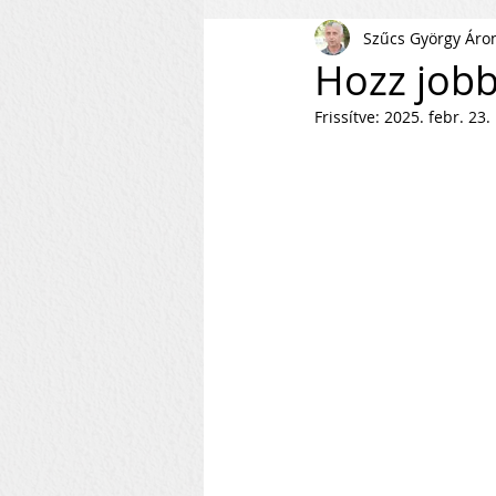
Szűcs György Áro
AI
KKV
Magyar Busi
Hozz jobb
Frissítve:
2025. febr. 23.
Kommunikáció
Csapaté
Vállalkozás Építés
Nonpr
Villámkérdések
Szofverf
Skálázás Konferencia
M
Fenntarthatóság
Kapcso