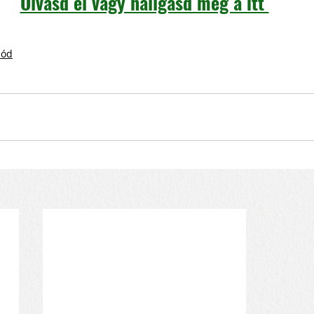
Olvasd el vagy hallgasd meg a itt 
mód