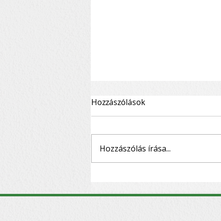
Hozzászólások
Hozzászólás írása...
Úttörőnek lenni példaképek
nélkül