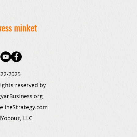
vess minket
22-2025
rights reserved by
yarBusiness.org
elineStrategy.com
dYooour, LLC