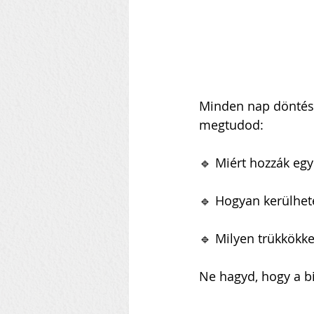
Szilágyi Attila
Kolozsvár
Heti Ébresztő
Heinbach
Minden nap döntések
megtudod:
🔹 Miért hozzák eg
🔹 Hogyan kerülhet
🔹 Milyen trükkökke
Ne hagyd, hogy a bi