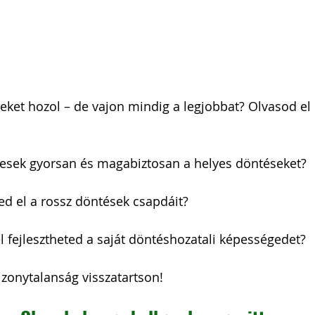
i Arnold Csaba
Zsapka Andrea
 Dárius
et hozol – de vajon mindig a legjobbat? Olvasod el e
yesek gyorsan és magabiztosan a helyes döntéseket?
ed el a rossz döntések csapdáit?
l fejlesztheted a saját döntéshozatali képességedet?
zonytalanság visszatartson!