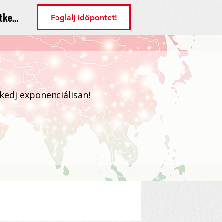
tkezés
Foglalj időpontot!
ekedj exponenciálisan!
Bejelentkezés / Regisztráció