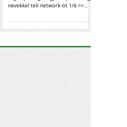
Mári László Levente útja a
cégalapításig, hogyan épített nagy
nevekkel teli network-öt 1/6 >>
Mivel foglalkoznak a szülei és
mennyire...