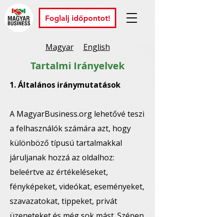
Foglalj időpontot!
Magyar
English
Tartalmi Irányelvek
1. Általános iránymutatások
A MagyarBusiness.org lehetővé teszi
a felhasználók számára azt, hogy
különböző típusú tartalmakkal
járuljanak hozzá az oldalhoz:
beleértve az értékeléseket,
fényképeket, videókat, eseményeket,
szavazatokat, tippeket, privát
üzeneteket és még sok mást. Szépen