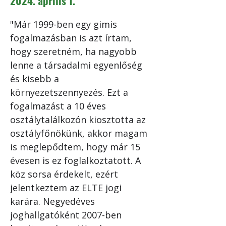
2024. április 1.
"Már 1999-ben egy gimis 
fogalmazásban is azt írtam, 
hogy szeretném, ha nagyobb 
lenne a társadalmi egyenlőség 
és kisebb a 
környezetszennyezés. Ezt a 
fogalmazást a 10 éves 
osztálytalálkozón kiosztotta az 
osztályfőnökünk, akkor magam 
is meglepődtem, hogy már 15 
évesen is ez foglalkoztatott. A 
köz sorsa érdekelt, ezért 
jelentkeztem az ELTE jogi 
karára. Negyedéves 
joghallgatóként 2007-ben 