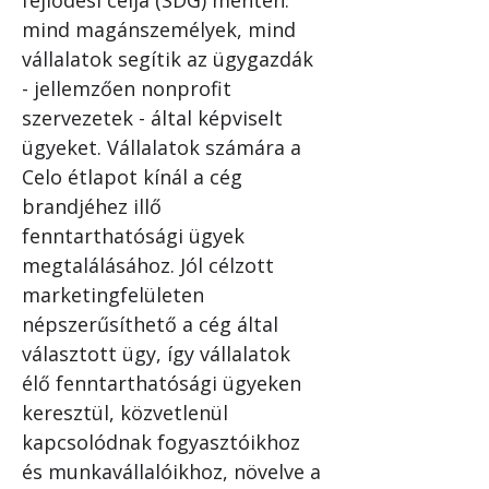
fejlődési célja (SDG) mentén: 
mind magánszemélyek, mind 
vállalatok segítik az ügygazdák 
- jellemzően nonprofit 
szervezetek - által képviselt 
ügyeket. Vállalatok számára a 
Celo étlapot kínál a cég 
brandjéhez illő 
fenntarthatósági ügyek 
megtalálásához. Jól célzott 
marketingfelületen 
népszerűsíthető a cég által 
választott ügy, így vállalatok 
élő fenntarthatósági ügyeken 
keresztül, közvetlenül 
kapcsolódnak fogyasztóikhoz 
és munkavállalóikhoz, növelve a 