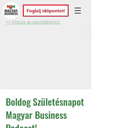
Foglalj időpontot!
<< Vissza az epizódokhoz
Boldog Születésnapot
Magyar Business
Podcast!