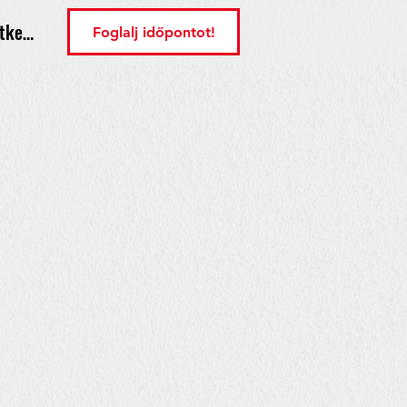
tkezés
Foglalj időpontot!