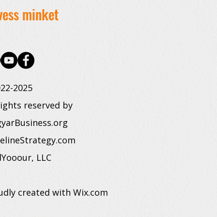
vess minket
22-2025
rights reserved by
yarBusiness.org
elineStrategy.com
dYooour, LLC
udly created with Wix.com