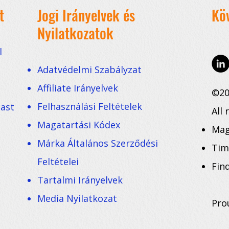
t
Jogi Irányelvek és
Kö
Nyilatkozatok
l
Adatvédelmi Szabályzat
Affiliate Irányelvek
©20
Felhasználási Feltételek
cast
All 
Magatartási Kódex
Mag
Márka Általános Szerződési
Tim
Feltételei
Fin
Tartalmi Irányelvek
Media Nyilatkozat
Pro