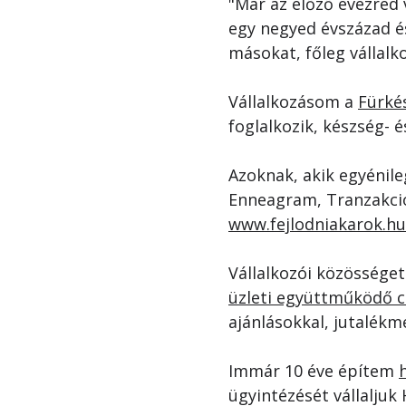
"Már az előző évezred v
egy negyed évszázad é
másokat, főleg vállalk
Vállalkozásom a 
Fürké
foglalkozik, készség- 
Azoknak, akik egyénil
Enneagram, Tranzakció 
www.fejlodniakarok.hu
Vállalkozói közösséget
üzleti együttműködő 
ajánlásokkal, jutalékme
Immár 10 éve építem 
ügyintézését vállaljuk