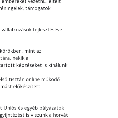
embereket vezetni... eltelt 
tréningelek, támogatok 
vállalkozások fejlesztésével 
körökben, mint az 
ára, nekik a 
tartott képzéseket is kínálunk.
első tisztán online működő 
gymást előkészített 
át Uniós és egyéb pályázatok 
yijntézést is viszünk a horvát 