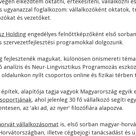
égén elkezdtem oktatni, értékesíteni, vállalkozni és 
s ugyanazzal foglalkozom: vállalkozóként oktatok, 
ozókat és vezetőket. 
sz Holding
 engedélyes felnőttképzőként első sorban 
és szervezetfejlesztési programokkal dolgozunk.
eg fejlesztenék magukat, különösen önismereti téma
analízis és Neur-Lingvisztikus Programozás eszközt
 oldalunkon nyílt csoportos online és fizikai térben 
 építek, alapítója tagja vagyok Magyarország egyik 
csoportjának
, ahol jelenleg 30 fő vállalkozó segíti e
ntesen, az 'aki ad, az nyer' filozófiára alapozva. 
horvát vállalkozásomat
 is, első sorban magyar-horv
 Horvátországban, illetve cégbejogi tanácsadást és üg