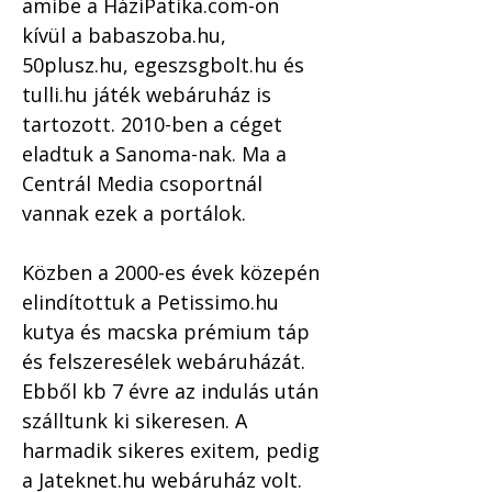
amibe a HáziPatika.com-on 
kívül a babaszoba.hu, 
50plusz.hu, egeszsgbolt.hu és 
tulli.hu játék webáruház is 
tartozott. 2010-ben a céget 
eladtuk a Sanoma-nak. Ma a 
Centrál Media csoportnál 
vannak ezek a portálok.
Közben a 2000-es évek közepén 
elindítottuk a Petissimo.hu 
kutya és macska prémium táp 
és felszeresélek webáruházát. 
Ebből kb 7 évre az indulás után 
szálltunk ki sikeresen. A 
harmadik sikeres exitem, pedig 
a Jateknet.hu webáruház volt. 