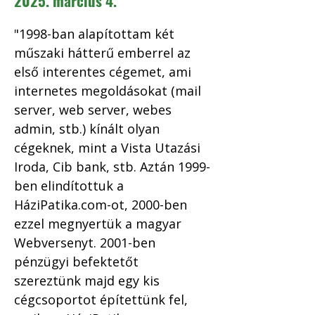
2025. március 4.
"1998-ban alapítottam két 
műszaki hátterű emberrel az 
első interentes cégemet, ami 
internetes megoldásokat (mail 
server, web server, webes 
admin, stb.) kínált olyan 
cégeknek, mint a Vista Utazási 
Iroda, Cib bank, stb. Aztán 1999-
ben elindítottuk a 
HáziPatika.com-ot, 2000-ben 
ezzel megnyertük a magyar 
Webversenyt. 2001-ben 
pénzügyi befektetőt 
szereztünk majd egy kis 
cégcsoportot építettünk fel, 