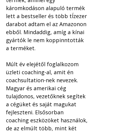
termék, aminél egy 
káromkodáson alapuló termék 
lett a bestseller és több tÍzezer 
darabot adtam el az Amazonon 
ebből. Mindaddig, amíg a kínai 
gyártók le nem koppinntották 
a terméket.
Múlt év elejétől foglalkozom 
üzleti coaching-al, amit én 
coachsultation-nek nevezek. 
Magyar és amerikai cég 
tulajdonos, vezetőknek segítek 
a cégüket és saját magukat 
fejleszteni. Elsősorban 
coaching eszközöket használok, 
de az elmúlt több, mint két 