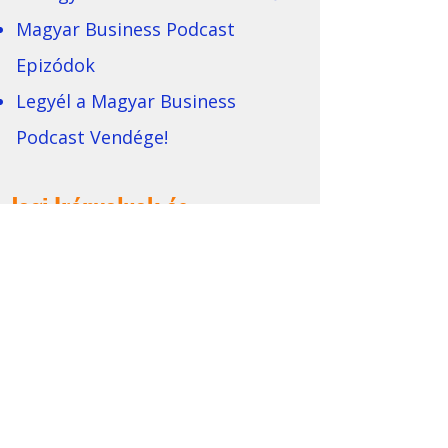
Magyar Business Podcast
Epizódok
Legyél a Magyar Business
Podcast Vendége!
Jogi Irányelvek és
Nyilatkozatok
Adatvédelmi Szabályzat
Affiliate Irányelvek
Felhasználási Feltételek
Magatartási Kódex