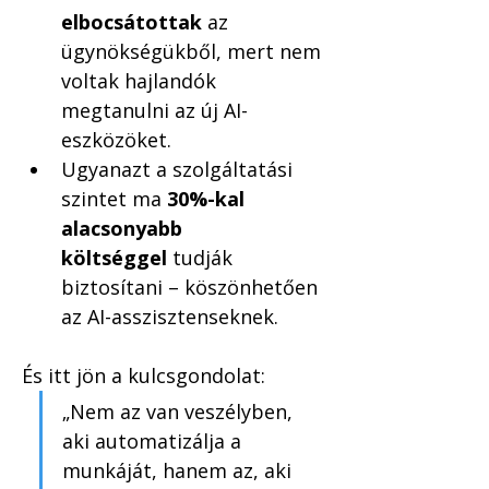
elbocsátottak
 az 
ügynökségükből, mert nem 
voltak hajlandók 
megtanulni az új AI-
eszközöket.
Ugyanazt a szolgáltatási 
szintet ma 
30%-kal 
alacsonyabb 
költséggel
 tudják 
biztosítani – köszönhetően 
az AI-asszisztenseknek.
És itt jön a kulcsgondolat:
„Nem az van veszélyben, 
aki automatizálja a 
munkáját, hanem az, aki 