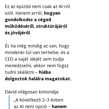
Ez az epizód nem csak az AI-ról 
szól. Hanem arról, 
hogyan 
gondolkodsz a céged 
működéséről, struktúrájáról 
és jövőjéről
.
És ha még mindig az van, hogy 
mindenki túl van terhelve, és a 
CEO a saját idejét sem tudja 
menedzselni, akkor nem fogsz 
tudni skálázni – 
hiába 
dolgoztok halálra magatokat.
Dávid világosan kimondja:
„A következő 2–3 évben 
az AI nem opció – 
hanem 