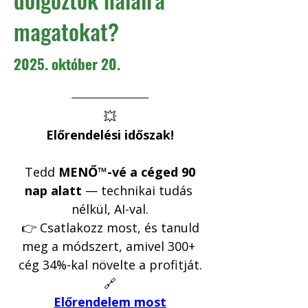
magatokat?
2025. október 20.
💥
Előrendelési időszak!
 Tedd 
MENŐ™-vé a céged 90 
nap alatt
 — technikai tudás 
nélkül, AI-val.
 👉 Csatlakozz most, és tanuld 
meg a módszert, amivel 300+ 
cég 34%-kal növelte a profitját.
🔗
Előrendelem most