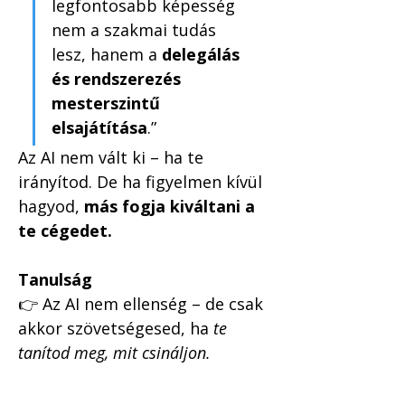
legfontosabb képesség 
nem a szakmai tudás 
lesz, hanem a 
delegálás 
és rendszerezés 
mesterszintű 
elsajátítása
.”
Az AI nem vált ki – ha te 
irányítod. De ha figyelmen kívül 
hagyod, 
más fogja kiváltani a 
te cégedet.
Tanulság
👉 Az AI nem ellenség – de csak 
akkor szövetségesed, ha 
te 
tanítod meg, mit csináljon.