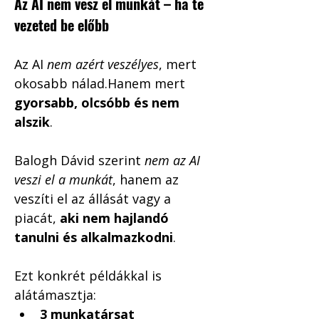
Az AI nem vesz el munkát – ha te 
vezeted be előbb
Az AI 
nem azért veszélyes
, mert 
okosabb nálad.Hanem mert 
gyorsabb, olcsóbb és nem 
alszik
.
Balogh Dávid szerint 
nem az AI 
veszi el a munkát
, hanem az 
veszíti el az állását vagy a 
piacát, 
aki nem hajlandó 
tanulni és alkalmazkodni
.
Ezt konkrét példákkal is 
alátámasztja:
3 munkatársat 