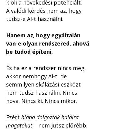
kiöli a növekedési potenciált.
A valódi kérdés nem az, hogy 
tudsz-e AI-t használni.
Hanem az, hogy egyáltalán 
van-e olyan rendszered, ahová 
be tudod építeni.
És ha ez a rendszer nincs meg, 
akkor nemhogy AI-t, de 
semmilyen skálázási eszközt 
nem tudsz használni. Nincs 
hova. Nincs ki. Nincs mikor.
Ezért 
hiába dolgoztok halálra 
magatokat
 – nem jutsz előrébb.