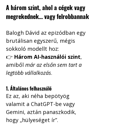
A három szint, ahol a cégek vagy 
megrekednek… vagy felrobbannak
Balogh Dávid az epizódban egy 
brutálisan egyszerű, mégis 
sokkoló modellt hoz:
👉 
Három AI-használói szint
, 
amiből 
már az elsőn sem tart a 
legtöbb vállalkozás
.
1. Általános felhasználó
Ez az, aki néha bepötyög 
valamit a ChatGPT-be vagy 
Gemini, aztán panaszkodik, 
hogy „hülyeséget ír”.