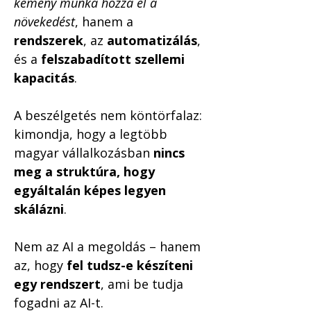
kemény munka hozza el a 
növekedést
, hanem a 
rendszerek
, az 
automatizálás
, 
és a 
felszabadított szellemi 
kapacitás
.
A beszélgetés nem köntörfalaz: 
kimondja, hogy a legtöbb 
magyar vállalkozásban 
nincs 
meg a struktúra, hogy 
egyáltalán képes legyen 
skálázni
.
Nem az AI a megoldás – hanem 
az, hogy 
fel tudsz-e készíteni 
egy rendszert
, ami be tudja 
fogadni az AI-t.