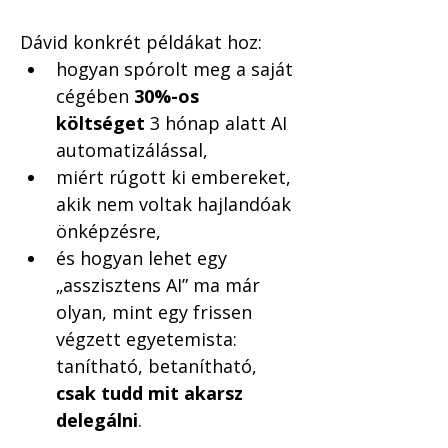
Dávid konkrét példákat hoz:
hogyan spórolt meg a saját 
cégében 
30%-os 
költséget
 3 hónap alatt AI 
automatizálással,
miért rúgott ki embereket, 
akik nem voltak hajlandóak 
önképzésre,
és hogyan lehet egy 
„asszisztens AI” ma már 
olyan, mint egy frissen 
végzett egyetemista: 
tanítható, betanítható, 
csak tudd mit akarsz 
delegálni
.