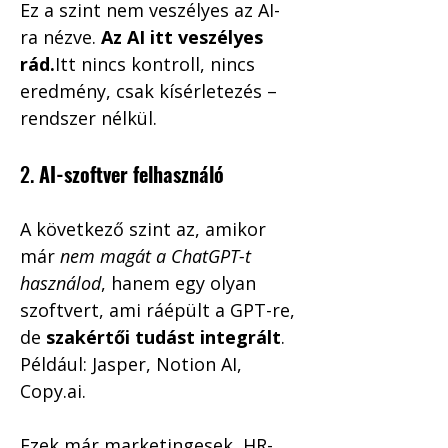
Ez a szint nem veszélyes az AI-
ra nézve. 
Az AI itt veszélyes 
rád.
Itt nincs kontroll, nincs 
eredmény, csak kísérletezés – 
rendszer nélkül.
2. 
AI-szoftver felhasználó
A következő szint az, amikor 
már 
nem magát a ChatGPT-t 
használod
, hanem egy olyan 
szoftvert, ami ráépült a GPT-re, 
de 
szakértői tudást integrált
.
Például: Jasper, Notion AI, 
Copy.ai.
Ezek már marketingesek, HR-