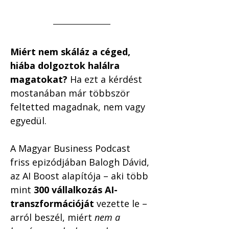
Miért nem skáláz a céged, 
hiába dolgoztok halálra 
magatokat? 
Ha ezt a kérdést 
mostanában már többször 
feltetted magadnak, nem vagy 
egyedül.
A Magyar Business Podcast 
friss epizódjában Balogh Dávid, 
az AI Boost alapítója – aki több 
mint 
300 vállalkozás AI-
transzformációját
 vezette le – 
arról beszél, miért 
nem a 