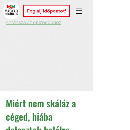
Foglalj időpontot!
<< Vissza az epizódokhoz
Miért nem skáláz a
céged, hiába
dolgoztok halálra