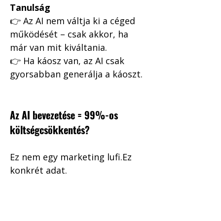
Tanulság
👉 Az AI nem váltja ki a céged 
működését – csak akkor, ha 
már van mit kiváltania.
👉 Ha káosz van, az AI csak 
gyorsabban generálja a káoszt.
Az AI bevezetése = 99%-os 
költségcsökkentés?
Ez nem egy marketing lufi.Ez 
konkrét adat.
Balogh Dávid elmondja, hogy az 
AI Boost ügyfeleinél a 