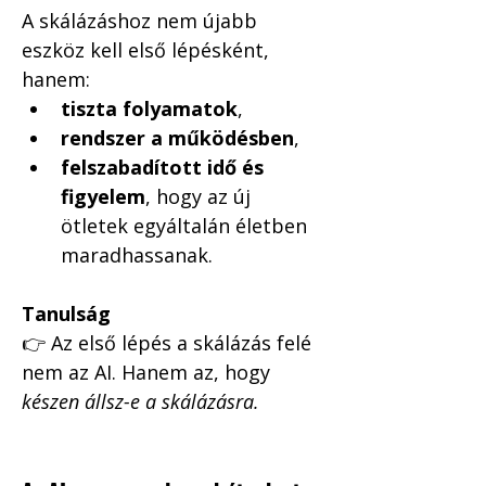
A skálázáshoz nem újabb 
eszköz kell első lépésként, 
hanem:
tiszta folyamatok
,
rendszer a működésben
,
felszabadított idő és 
figyelem
, hogy az új 
ötletek egyáltalán életben 
maradhassanak.
Tanulság
👉 Az első lépés a skálázás felé 
nem az AI. Hanem az, hogy 
készen állsz-e a skálázásra.