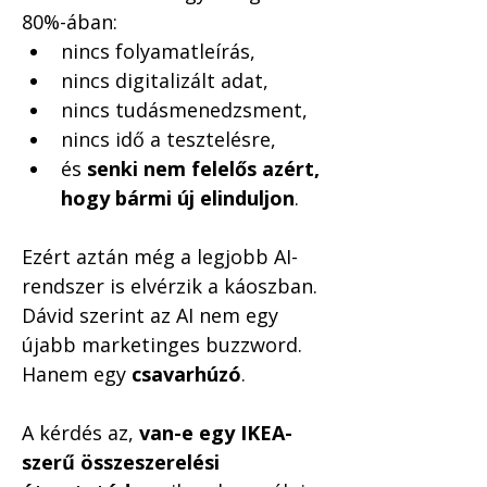
80%-ában:
nincs folyamatleírás,
nincs digitalizált adat,
nincs tudásmenedzsment,
nincs idő a tesztelésre,
és 
senki nem felelős azért, 
hogy bármi új elinduljon
.
Ezért aztán még a legjobb AI-
rendszer is elvérzik a káoszban.
Dávid szerint az AI nem egy 
újabb marketinges buzzword. 
Hanem egy 
csavarhúzó
.
A kérdés az, 
van-e egy IKEA-
szerű összeszerelési 