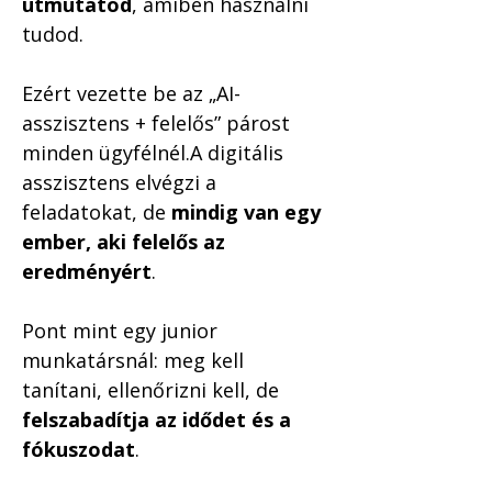
útmutatód
, amiben használni 
tudod.
Ezért vezette be az „AI-
asszisztens + felelős” párost 
minden ügyfélnél.A digitális 
asszisztens elvégzi a 
feladatokat, de 
mindig van egy 
ember, aki felelős az 
eredményért
.
Pont mint egy junior 
munkatársnál: meg kell 
tanítani, ellenőrizni kell, de 
felszabadítja az idődet és a 
fókuszodat
.