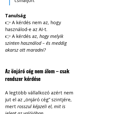
csináljon.”
Tanulság
👉 A kérdés nem az, hogy 
használod-e az AI-t.
👉 A kérdés az, 
hogy melyik 
szinten használod – és meddig 
akarsz ott maradni?
Az önjáró cég nem álom – csak 
rendszer kérdése
A legtöbb vállalkozó azért nem 
jut el az „önjáró cég” szintjére, 
mert 
rosszul képzeli el, mit is 
jelent az valójában
.