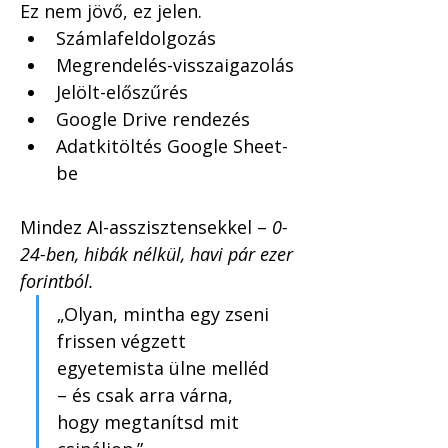
Ez nem jövő, ez jelen.
Számlafeldolgozás
Megrendelés-visszaigazolás
Jelölt-előszűrés
Google Drive rendezés
Adatkitöltés Google Sheet-
be
Mindez AI-asszisztensekkel – 
0-
24-ben, hibák nélkül, havi pár ezer 
forintból.
„Olyan, mintha egy zseni 
frissen végzett 
egyetemista ülne melléd 
– és csak arra várna, 
hogy megtanítsd mit 