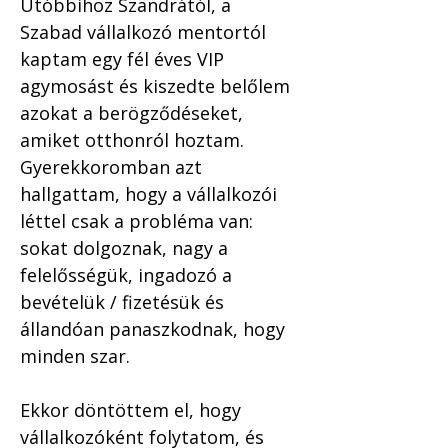
Utóbbihoz Szandrától, a 
Szabad vállalkozó mentortól 
kaptam egy fél éves VIP 
agymosást és kiszedte belőlem 
azokat a berögződéseket, 
amiket otthonról hoztam. 
Gyerekkoromban azt 
hallgattam, hogy a vállalkozói 
léttel csak a probléma van: 
sokat dolgoznak, nagy a 
felelősségük, ingadozó a 
bevételük / fizetésük és 
állandóan panaszkodnak, hogy 
minden szar.
Ekkor döntöttem el, hogy 
vállalkozóként folytatom, és 