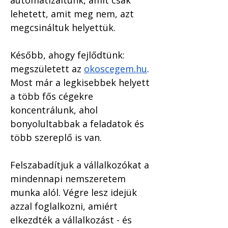
automatizáltunk, amit csak 
lehetett, amit meg nem, azt 
megcsináltuk helyettük. 
Később, ahogy fejlődtünk: 
megszületett az 
okoscegem.hu
.
Most már a legkisebbek helyett 
a több fős cégekre 
koncentrálunk, ahol 
bonyolultabbak a feladatok és 
több szereplő is van.
Felszabadítjuk a vállalkozókat a 
mindennapi nemszeretem 
munka alól. Végre lesz idejük 
azzal foglalkozni, amiért 
elkezdték a vállalkozást - és 