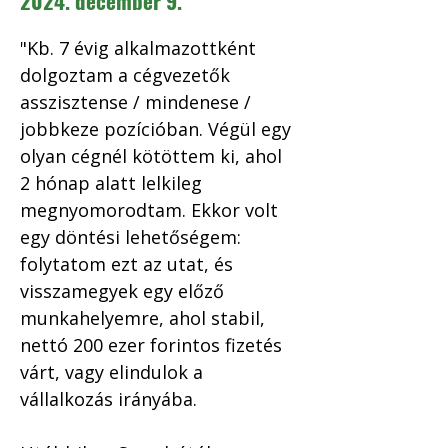
2024. december 9.
"Kb. 7 évig alkalmazottként 
dolgoztam a cégvezetők 
asszisztense / mindenese / 
jobbkeze pozícióban. Végül egy 
olyan cégnél kötöttem ki, ahol 
2 hónap alatt lelkileg 
megnyomorodtam. Ekkor volt 
egy döntési lehetőségem: 
folytatom ezt az utat, és 
visszamegyek egy előző 
munkahelyemre, ahol stabil, 
nettó 200 ezer forintos fizetés 
várt, vagy elindulok a 
vállalkozás irányába.