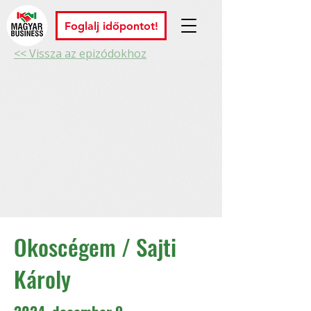
Foglalj időpontot!
<< Vissza az epizódokhoz
Okoscégem / Sajti
Károly