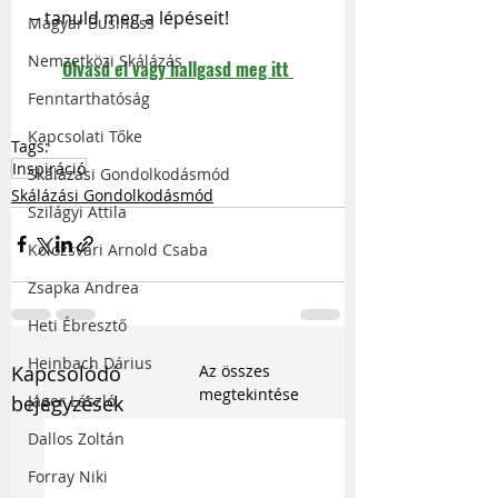
– tanuld meg a lépéseit! 
Magyar Business
Nemzetközi Skálázás
Olvasd el vagy hallgasd meg itt 
Fenntarthatóság
Kapcsolati Tőke
Tags:
Inspiráció
Skálázási Gondolkodásmód
Skálázási Gondolkodásmód
Szilágyi Attila
Kolozsvári Arnold Csaba
Zsapka Andrea
Heti Ébresztő
Heinbach Dárius
Kapcsolódó
Az összes
megtekintése
bejegyzések
Jáger László
Dallos Zoltán
Forray Niki