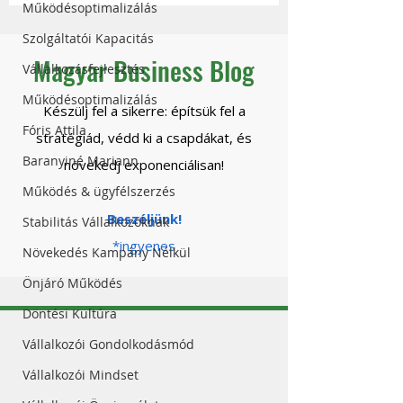
Működésoptimalizálás
Szolgáltatói Kapacitás
Magyar Business Blog
Vállalkozásfejlesztés
Működésoptimalizálás
Készülj fel a sikerre: építsük fel a
Fóris Attila
stratégiád, védd ki a csapdákat, és
Baranyiné Mariann
növekedj exponenciálisan!
Működés & ügyfélszerzés
Beszéljünk!
Stabilitás Vállalkozóknak
*ingyenes
Növekedés Kampány Nélkül
Önjáró Működés
Döntési Kultúra
Vállalkozói Gondolkodásmód
Vállalkozói Mindset