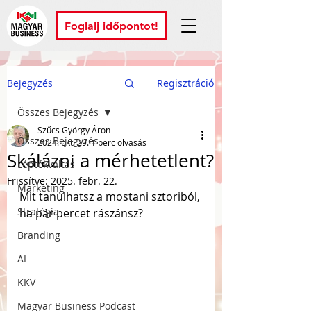
Foglalj időpontot!
Bejegyzés
Regisztráció
Összes Bejegyzés
Szűcs György Áron
Összes Bejegyzés
2024. okt. 29.
1 perc olvasás
Skálázni a mérhetetlent?
Léptékváltás
Frissítve:
2025. febr. 22.
Marketing
Mit tanulhatsz a mostani sztoriból, 
Stratégia
ha pár percet rászánsz?
Branding
AI
KKV
Magyar Business Podcast