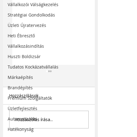
Vállalkozói Válságkezelés
Stratégiai Gondolkodás
Üzleti Újratervezés
Heti Ébresztő
Vállalkozásindítás
Huszti Boldizsár
Tudatos Kockázatvállalás
Márkaépítés
Brandépítés
Hozzászólások
Prémium Szolgáltatók
Üzletfejlesztés
Hozz jobb döntéseket,
Egy probléma, e
Automatizálás
Hozzászólás írása...
kevesebb stresszel!
megoldás, egy si
Hatékonyság
vállalkozás!