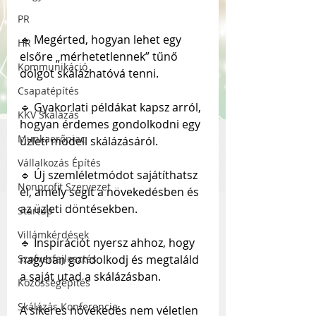
PR
🔹 Megérted, hogyan lehet egy 
HR
elsőre „mérhetetlennek” tűnő 
Kommunikáció
dolgot skálázhatóvá tenni.
Csapatépítés
🔹 Gyakorlati példákat kapsz arról, 
KKV Skálázás
hogyan érdemes gondolkodni egy 
Munkaerőpiac
üzleti modell skálázásáról.
Vállalkozás Építés
🔹 Új szemléletmódot sajátíthatsz 
Nonprofit Szervezet
el, amely segít a növekedésben és 
az üzleti döntésekben.
Startup
Villámkérdések
🔹 Inspirációt nyersz ahhoz, hogy 
nagyban gondolkodj és megtaláld 
Szofverfejlesztés
a saját utad a skálázásban.
Közösségépítés
Skálázás Konferencia
A sikeres növekedés nem véletlen 