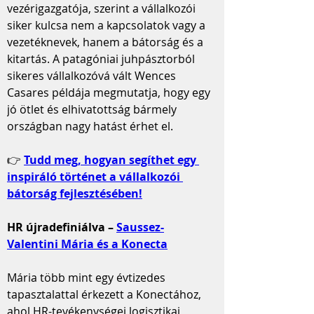
vezérigazgatója, szerint a vállalkozói 
siker kulcsa nem a kapcsolatok vagy a 
vezetéknevek, hanem a bátorság és a 
kitartás. A patagóniai juhpásztorból 
sikeres vállalkozóvá vált Wences 
Casares példája megmutatja, hogy egy 
jó ötlet és elhivatottság bármely 
országban nagy hatást érhet el.
👉 
Tudd meg, hogyan segíthet egy 
inspiráló történet a vállalkozói 
bátorság fejlesztésében!
HR újradefiniálva – 
Saussez-
Valentini Mária és a Konecta
Mária több mint egy évtizedes 
tapasztalattal érkezett a Konectához, 
ahol HR-tevékenységei logisztikai, 