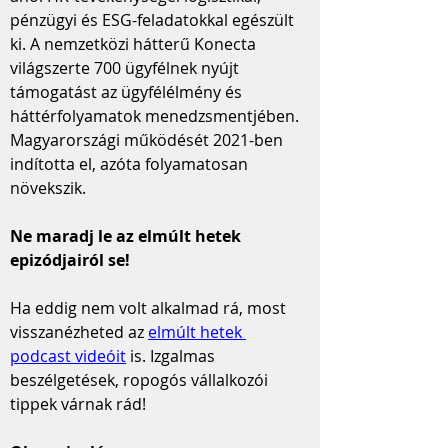
pénzügyi és ESG-feladatokkal egészült 
ki. A nemzetközi hátterű Konecta 
világszerte 700 ügyfélnek nyújt 
támogatást az ügyfélélmény és 
háttérfolyamatok menedzsmentjében. 
Magyarországi működését 2021-ben 
indította el, azóta folyamatosan 
növekszik.
Ne maradj le az elmúlt hetek 
epizódjairól se!
Ha eddig nem volt alkalmad rá, most 
visszanézheted az 
elmúlt hetek 
podcast videóit
 is. Izgalmas 
beszélgetések, ropogós vállalkozói 
tippek várnak rád!