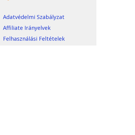
Adatvédelmi Szabályzat
Affiliate Irányelvek
Felhasználási Feltételek
Magatartási Kódex
Márka Általános Szerződési
Feltételei
Tartalmi Irányelvek
Media Nyilatkozat
Kövess minket