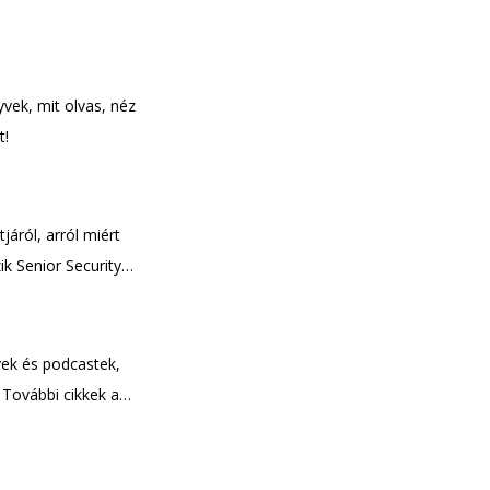
vek, mit olvas, néz
t!
áról, arról miért
ik Senior Security
i véleményét a
ozatát itt!
vek és podcastek,
 További cikkek a
ok halála, merre