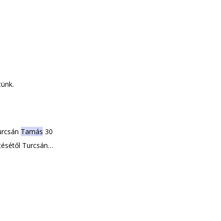
tünk.
urcsán
Tamás
30
tésétől Turcsán
entor, de 1994
Instagram Twitter