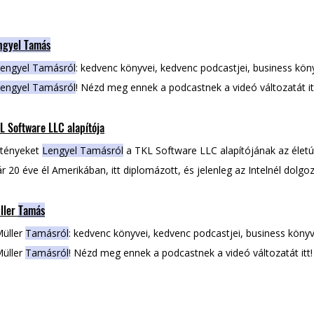
ngyel Tamás
engyel Tamásról
: kedvenc könyvei, kedvenc podcastjei, business köny
engyel Tamásról
! Nézd meg ennek a podcastnek a videó változatát it
L Software LLC alapítója
 tényeket
Lengyel Tamásról
a TKL Software LLC alapítójának az életútj
 20 éve él Amerikában, itt diplomázott, és jelenleg az Intelnél dolgoz
épek biztonsága, kibertámadások Ha szeretnéd hallani
Tamás
szakma
ller
Tamás
g többet
Lengyel Tamásról
! Nézd meg ennek a podcastnek a videó vált
Müller
Tamásról
: kedvenc könyvei, kedvenc podcastjei, business köny
Müller
Tamásról
! Nézd meg ennek a podcastnek a videó változatát itt!
amás
a Women Startup Competition alapítója Müller
Tamás
: startup
skálázzunk, kevés női startup alapító, trendek, copycat Villámkérdések: Müller
Tamás