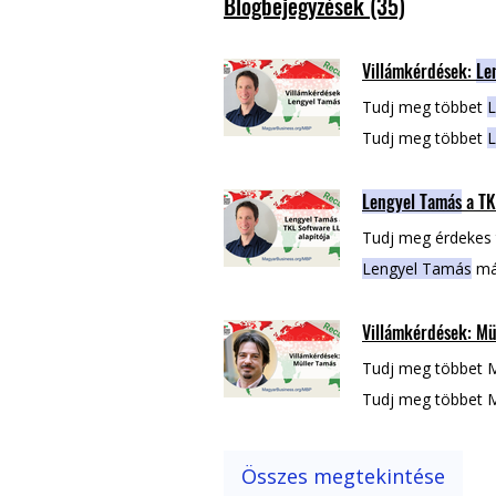
Blogbejegyzések (35)
Villámkérdések:
Le
Tudj meg többet
L
Tudj meg többet
L
Lengyel Tamás
a TK
Tudj meg érdekes
Lengyel Tamás
már
Személyi számítóg
Villámkérdések: Mü
személyi Tudj me
Tudj meg többet 
Tudj meg többet 
témában: Müller
T
Összes megtekintése