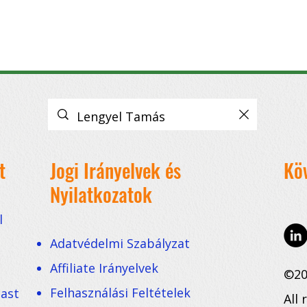
t
Jogi Irányelvek és
Kö
Nyilatkozatok
l
Adatvédelmi Szabályzat
Affiliate Irányelvek
©20
Felhasználási Feltételek
cast
All 