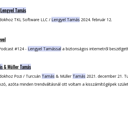
/
Lengyel Tamás
ódokhoz TKL Software LLC /
Lengyel Tamás
2024. február 12.
evel
Podcast #124 -
Lengyel Tamással
a biztonságos internetről beszélget
ás
& Müller
Tamás
ódokhoz Pozi / Turcsán
Tamás
& Müller
Tamás
2021. december 21. T
ozó, azóta minden trendváltásnál ott voltam a kisszámítógépek szüle
cebook LinkedIn MagyarBusiness Müller
Tamás
Startupper geek és m
ten Honlap Facebook LinkedIn MagyarBusiness Pozi a neten Honlap 