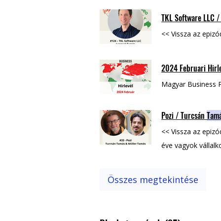
TKL Software LLC 
<< Vissza az epiz
2024 Februari Hirl
Magyar Business 
Pozi / Turcsán
Tam
<< Vissza az epiz
éve vagyok vállalk
Tamás
a neten Fa
Müller
Tamás
a ne
Összes megtekintése
MagyarBusiness