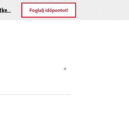
tkezés
Foglalj időpontot!