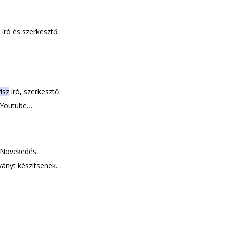
író és szerkesztő.
isz
író, szerkesztő
 Youtube
et
Nádasi Kriszről
!
Konferencián.
a Növekedés
ványt készítsenek.
ebook LinkedIn
riszről
! Nézd meg a