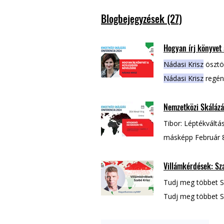
Blogbejegyzések (27)
Hogyan írj könyvet 
Nádasi Krisz
ösztön
Nádasi Krisz
regény
állítja, hogy amikor a
Nemzetközi Skálázá
többet
Nádasi Kris
Tibor: Léptékvált
másképp Február 8
Nádasi Krisz
: Hogy
Villámkérdések: S
marketing-PR
Tudj meg többet 
Tudj meg többet 
témában: Szabó
K