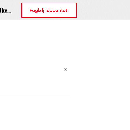
tkezés
Foglalj időpontot!