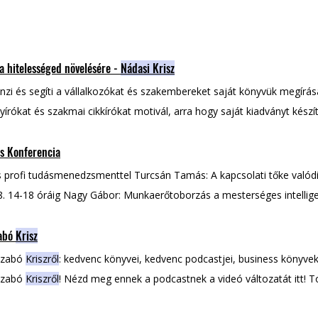
a hitelességed növelésére -
Nádasi Krisz
zi és segíti a vállalkozókat és szakembereket saját könyvük megírá
írókat és szakmai cikkírókat motivál, arra hogy saját kiadványt kész
z üzleted skálázásán gondolkozol, akkor ahhoz az írás mindig hozzátesz Tudj meg
s Konferencia
zről
! Nézd meg a
Nádasi Krisszel
készült podcast epizódot!
ás profi tudásmenedzsmenttel Turcsán Tamás: A kapcsolati tőke valód
. 14-18 óráig Nagy Gábor: Munkaerőtoborzás a mesterséges intellige
an írj könyvet a hitelességed növelésére Domján Enikő Mária: A márk
zabó
Krisz
Szabó
Kriszről
: kedvenc könyvei, kedvenc podcastjei, business könyve
Szabó
Kriszről
! Nézd meg ennek a podcastnek a videó változatát itt! T
risz
a StartITup kezdeményezés elindítója Szabó
Krisz
: StartITup fela