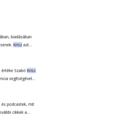
sában, kiadásában
ítsenek.
Krisz
azt
i értéke Szabó
Krisz
ncia segítségével
aépítés és a
k és podcastek, mit
ovábbi cikkek a
data , Győr előnyei,