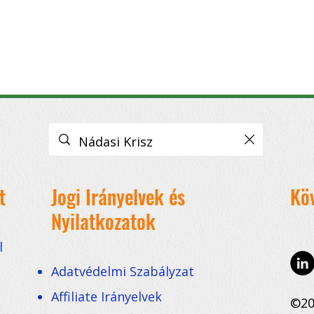
ztorik, nehézségek Villámkérdések: Szabó
Krisz
t
Jogi Irányelvek és
Kö
Nyilatkozatok
l
Adatvédelmi Szabályzat
Affiliate Irányelvek
©20