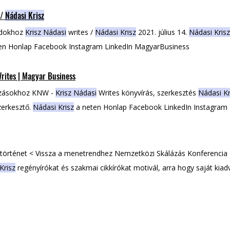
 /
Nádasi Krisz
ódokhoz
Krisz Nádasi
writes /
Nádasi Krisz
2021. július 14.
Nádasi Krisz
en Honlap Facebook Instagram LinkedIn MagyarBusiness
rites | Magyar Business
kozásokhoz KNW -
Krisz Nádasi
Writes könyvírás, szerkesztés
Nádasi Kr
zerkesztő.
Nádasi Krisz
a neten Honlap Facebook LinkedIn Instagram
önyvet írnál arról, További információk
Nádasi Kriszről
Tudj meg több
i Krisszel
készült podcast epizódot! Előadás a Nemzetközi Skálázás 
 történet < Vissza a menetrendhez Nemzetközi Skálázás Konferenci
Krisz
regényírókat és szakmai cikkírókat motivál, arra hogy saját kiad
i
Writes
Nádasi Krisz
író, szerkesztő.
Nádasi Krisz
a neten Honlap Fac
e További információk
Nádasi Kriszről
Nézd Tudj meg többet
Nádasi K
zült podcast epizódot!