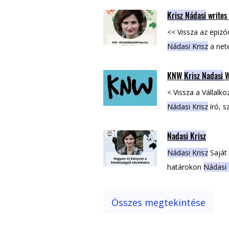
Krisz Nádasi
writes
<< Vissza az epiz
Nádasi Krisz
a net
KNW
Krisz Nadasi
W
< Vissza a Vállal
Nádasi Krisz
író, s
Szolgáltatás(ok) K
Nadasi Krisz
Nézd meg a
Nádas
Nádasi Krisz
Saját
határokon
Nádasi 
KNW -
Krisz Nadas
Instagram Youtub
Összes megtekintése
Nádasi Krisszel
kés