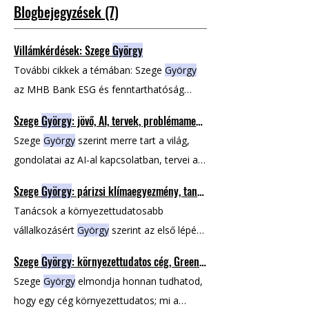
Blogbejegyzések (7)
Villámkérdések: Szege
György
További cikkek a témában: Szege
György
az MHB Bank ESG és fenntarthatóság
terület vezetője Szege
György
:
Szege
György
: jövő, AI, tervek, problémamegoldás, crypto
környezettudatos cég, Green Washing,
Szege
György
szerint merre tart a világ,
szabályozások Szege
György
: párizsi
gondolatai az AI-al kapcsolatban, tervei a
klímaegyezmény, tanácsok, zöldebb
jövőre nézve, milyen
György
nagyon
vállalkozás Szege
György
: jövő, AI, tervek,
Szege
György
: párizsi klímaegyezmény, tanácsok, zöldebb vállalkozás
büszke arra, amit elértek mióta az ESG-vel
problémamegoldás, crypto Villámkérdések:
Tanácsok a környezettudatosabb
foglalkozik, a vezetőség támogatja a
Szege
György
vállalkozásért
György
szerint az első lépés,
munkájukat További cikkek a témában:
hogy a vállalkozások kezdjenek További
Szege
György
az MHB Bank ESG és
Szege
György
: környezettudatos cég, Green Washing, szabályozások
cikkek a témában: Szege
György
az MHB
fenntarthatóság terület vezetője Szege
Szege
György
elmondja honnan tudhatod,
Bank ESG és fenntarthatóság terület
György
: környezettudatos cég, Green
hogy egy cég környezettudatos; mi a
vezetője Szege
György
: környezettudatos