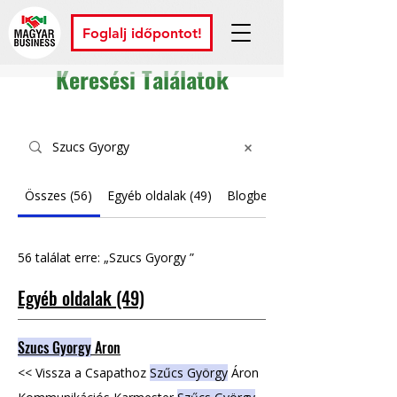
Foglalj időpontot!
Keresési Találatok
Összes (56)
Egyéb oldalak (49)
Blogbejegyzések (7)
56 találat erre: „Szucs Gyorgy ”
Egyéb oldalak (49)
Szucs Gyorgy
Aron
<< Vissza a Csapathoz
Szűcs György
Áron