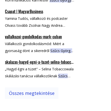
Kommunikációs Karmester
Szűcs György
Áron referenciái: www.rohubridges.eu
Csapat | MagyarBusiness
Yamina Tudós, vállalkozó és podcaster
Olvass tovább Zsolnai-Nagy Andrea
Tartalom Menedzser Olvass tovább
Szűcs
vallalkozoi-gondolkodas-mark-cuban
György
Áron Kommunikációs Karmester
Vállalkozói gondolkodásmód: Miért a
Olvass tovább Ex-Csapattagok Nagyra
gyorsaság dönt a sikeredről
Szűcs György
értékeljük munkátokat és segítségeteket
Áron 00:00 / 04:52 < Vissza < Előző fejezet
skalazas-hagyd-egni-a-tuzet-selina-tobaccowala
Következő fejezet > Fóris Attila Szerző
„Hagyd égni a tüzet” – Selina Tobaccowala
Szűcs György
Áron Szerkesztő
skálázási tanácsa vállalkozóknak
Szűcs
György
Áron 00:00 / hogy milyen gyorsan
csillapodnak a lángok. < Előző fejezet
Összes megtekintése
Következő fejezet > Fóris Attila Szerző
Szűcs György
Áron Szerkesztő