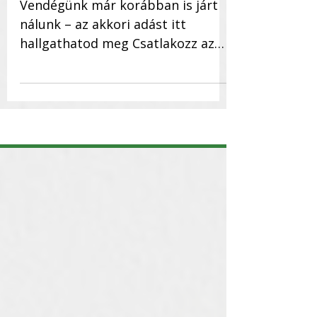
Empowerment Summit
Vendégünk már korábban is járt
nálunk – az akkori adást itt
hallgathatod meg Csatlakozz az
élő adáshoz, ha kíváncsi vagy,
hogyan lehet...