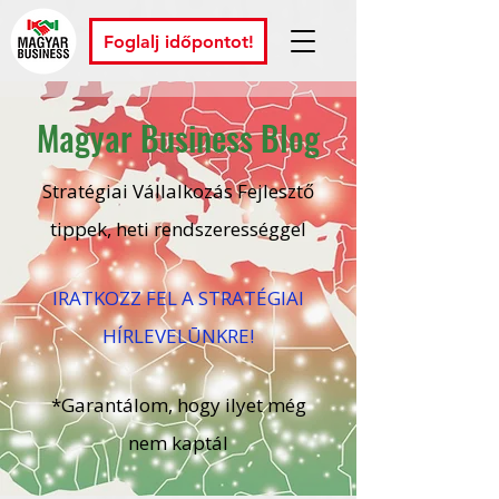
Foglalj időpontot!
Magyar Business Blog
Stratégiai Vállalkozás Fejlesztő
tippek, heti rendszerességgel
IRATKOZZ FEL A STRATÉGIAI
HÍRLEVELŪNKRE!
*Garantálom, hogy ilyet még
nem kaptál