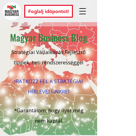
Foglalj időpontot!
Magyar Business Blog
Stratégiai Vállalkozás Fejlesztő
tippek, heti rendszerességgel
IRATKOZZ FEL A STRATÉGIAI
HÍRLEVELŪNKRE!
*Garantálom, hogy ilyet még
nem kaptál