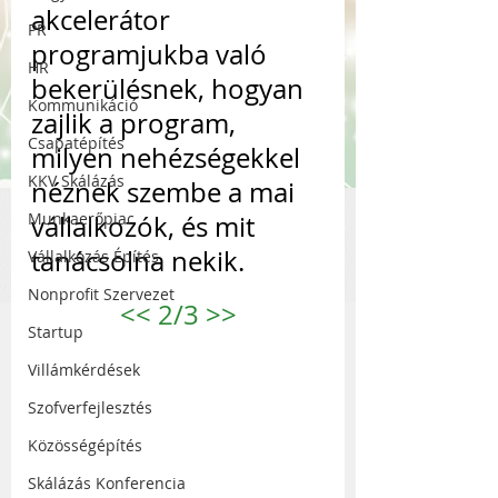
akcelerátor 
PR
programjukba való 
HR
bekerülésnek, hogyan 
Kommunikáció
zajlik a program, 
Csapatépítés
milyen nehézségekkel 
KKV Skálázás
néznek szembe a mai 
Munkaerőpiac
vállalkozók, és mit 
tanácsolna nekik.
Vállalkozás Építés
Nonprofit Szervezet
<<
 2/3 
>>
Startup
Villámkérdések
Szofverfejlesztés
Közösségépítés
Skálázás Konferencia