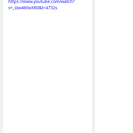
https://www.youtube.com/watch?
v=_Gw46tlwXR0&t=4732s