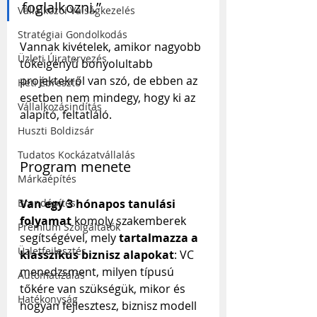
foglalkozni.”
Vállalkozói Válságkezelés
Stratégiai Gondolkodás
Vannak kivételek, amikor nagyobb 
Üzleti Újratervezés
tőkeigényű bonyolultabb 
projektekről van szó, de ebben az 
Heti Ébresztő
esetben nem mindegy, hogy ki az 
Vállalkozásindítás
alapító, feltatláló.
Huszti Boldizsár
Tudatos Kockázatvállalás
Program menete
Márkaépítés
Van egy 3 hónapos tanulási 
Brandépítés
folyamat
 komoly szakemberek 
Prémium Szolgáltatók
segítségével, mely 
tartalmazza a 
Üzletfejlesztés
klasszikus biznisz alapokat
: VC 
menedzsment, milyen típusú 
Automatizálás
tőkére van szükségük, mikor és 
Hatékonyság
hogyan fejlesztesz, biznisz modell 