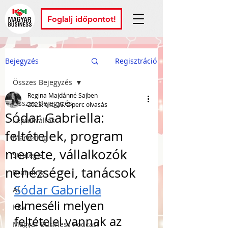
Foglalj időpontot!
Bejegyzés
Regisztráció
Összes Bejegyzés
Regina Majdánné Sajben
Összes Bejegyzés
2023. okt. 26.
2 perc olvasás
Sódar Gabriella:
Léptékváltás
feltételek, program
Marketing
menete, vállalkozók
Stratégia
nehézségei, tanácsok
Branding
Sódar Gabriella
AI
elmeséli melyen 
KKV
feltételei vannak az 
Magyar Business Podcast