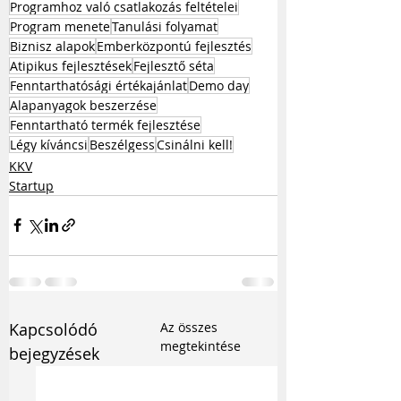
Programhoz való csatlakozás feltételei
Program menete
Tanulási folyamat
Biznisz alapok
Emberközpontú fejlesztés
Atipikus fejlesztések
Fejlesztő séta
Fenntarthatósági értékajánlat
Demo day
Alapanyagok beszerzése
Fenntartható termék fejlesztése
Légy kíváncsi
Beszélgess
Csinálni kell!
KKV
Startup
Kapcsolódó
Az összes
megtekintése
bejegyzések