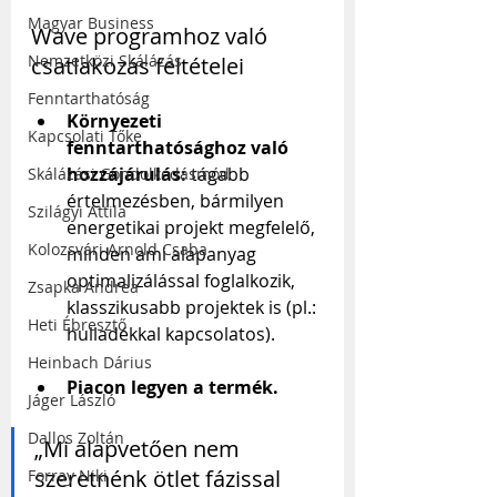
Magyar Business
Wave programhoz való 
Nemzetközi Skálázás
csatlakozás feltételei
Fenntarthatóság
Környezeti 
Kapcsolati Tőke
fenntarthatósághoz való 
hozzájárulás:
 tágabb 
Skálázási Gondolkodásmód
értelmezésben, bármilyen 
Szilágyi Attila
energetikai projekt megfelelő, 
Kolozsvári Arnold Csaba
minden ami alapanyag 
optimalizálással foglalkozik, 
Zsapka Andrea
klasszikusabb projektek is (pl.: 
Heti Ébresztő
hulladékkal kapcsolatos).
Heinbach Dárius
Piacon legyen a termék.
Jáger László
Dallos Zoltán
„Mi alapvetően nem 
szeretnénk ötlet fázissal 
Forray Niki