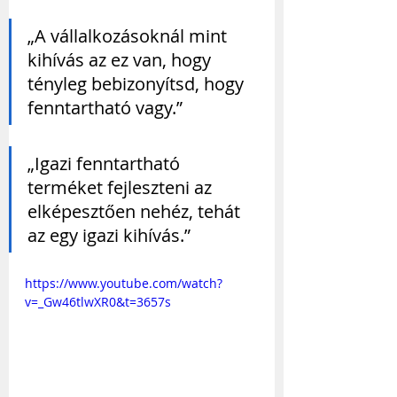
„A vállalkozásoknál mint 
kihívás az ez van, hogy 
tényleg bebizonyítsd, hogy 
fenntartható vagy.”
„Igazi fenntartható 
terméket fejleszteni az 
elképesztően nehéz, tehát 
az egy igazi kihívás.”
https://www.youtube.com/watch?
v=_Gw46tlwXR0&t=3657s