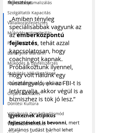
fejlesztése.
Működésoptimalizálás
Szolgáltatói Kapacitás
„Amiben tényleg 
Vállalkozásfejlesztés
speciálisabbak vagyunk az 
Működésoptimalizálás
az 
emberközpontú 
fejlesztés
, tehát azzal 
Fóris Attila
kapcsolatosan, hogy 
Baranyiné Mariann
coachingot kapnak. 
Működés & ügyfélszerzés
Próbálkoztunk ilyennel, 
Stabilitás Vállalkozóknak
hogy volt nálunk egy 
túsztárgyaló, aki az FBI-t is 
Növekedés Kampány Nélkül
letárgyalja, akkor végül is a 
Önjáró Működés
bizniszhez is tök jó lesz.”
Döntési Kultúra
Vállalkozói Gondolkodásmód
Igyekeznek atipikus 
fejlesztéseket is bevonni
, mert 
Vállalkozói Mindset
általános tudást bárhol lehet 