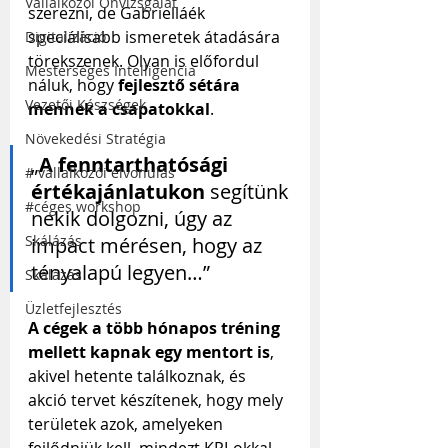
Vállalkozói Önvizsgálat
szerezni, de Gabrielláék 
speciálisabb ismeretek átadására 
Digitalizáció
törekszenek. Olyan is előfordul 
Mesterséges Intelligencia
náluk, hogy 
fejlesztő sétára 
Vezetői Készségek
mennek a csapatokkal
.
Növekedési Stratégia
„
A fenntarthatósági 
# vállalkozói elvonulás
értékajánlatukon
 segítünk 
#céges workshop
nekik dolgozni, úgy az 
Skálázás
impact mérésen, hogy az 
tényalapú legyen…”
Skálázás
Üzletfejlesztés
A cégek a több hónapos tréning 
mellett kapnak egy mentort is
, 
akivel hetente találkoznak, és 
akció tervet készítenek, hogy mely 
területek azok, amelyeken 
fejlődniük kell, mindezt KPI-okkal, 