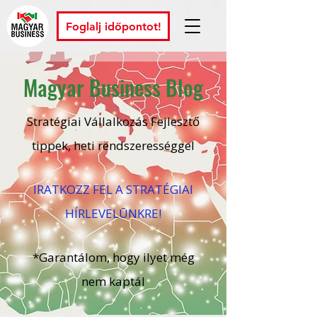
Foglalj időpontot!
Magyar Business Blog
Stratégiai Vállalkozás Fejlesztő
tippek, heti rendszerességgel
IRATKOZZ FEL A STRATÉGIAI
HÍRLEVELŪNKRE!
*Garantálom, hogy ilyet még
nem kaptál