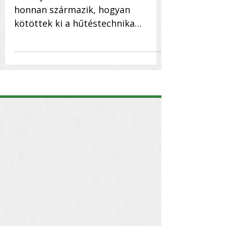
Baranyiné Mariann elmeséli
honnan származik, hogyan
kötöttek ki a hűtéstechnika
iparágában, volt e konkurenciájuk,
milyen út vezetett a...