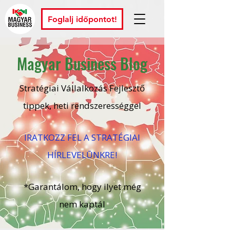
Foglalj időpontot!
Magyar Business Blog
Stratégiai Vállalkozás Fejlesztő
tippek, heti rendszerességgel
IRATKOZZ FEL A STRATÉGIAI
HÍRLEVELŪNKRE!
*Garantálom, hogy ilyet még
nem kaptál