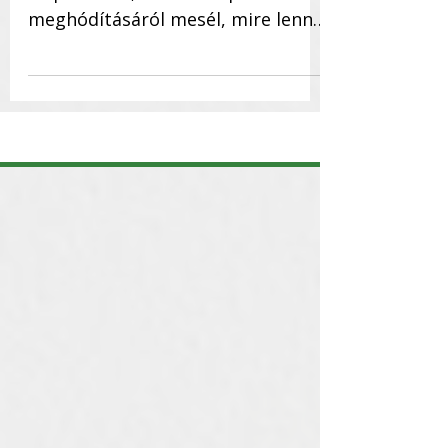
Rédey Soma a hazai piac
kiépítéséről, a kanadai piac
meghódításáról mesél, mire lenne
szükség az amerikai piacra való
terjeszkedéshez <<...