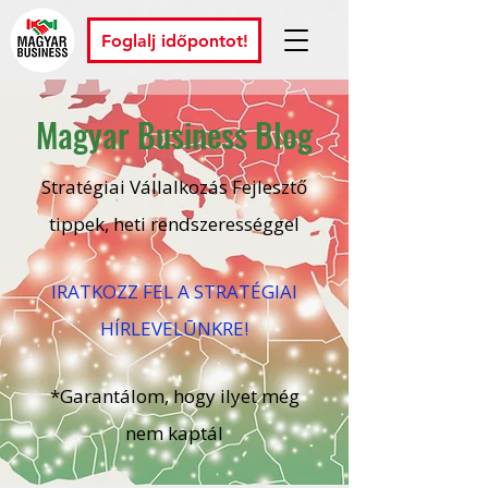
Foglalj időpontot!
Magyar Business Blog
Stratégiai Vállalkozás Fejlesztő
tippek, heti rendszerességgel
IRATKOZZ FEL A STRATÉGIAI
HÍRLEVELŪNKRE!
*Garantálom, hogy ilyet még
nem kaptál