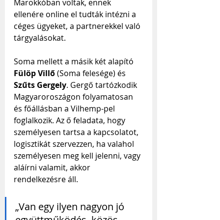
Marokkóban voltak, ennek 
ellenére online el tudták intézni a 
céges ügyeket, a partnerekkel való 
tárgyalásokat.
Soma mellett a másik két alapító 
Fülöp Villő
 (Soma felesége) és 
Szűts Gergely
. Gergő tartózkodik 
Magyaroroszágon folyamatosan 
és főállásban a Vilhemp-pel 
foglalkozik. Az ő feladata, hogy 
személyesen tartsa a kapcsolatot, 
logisztikát szervezzen, ha valahol 
személyesen meg kell jelenni, vagy 
aláírni valamit, akkor 
rendelkezésre áll.
„Van egy ilyen nagyon jó 
együttműködés, közös 