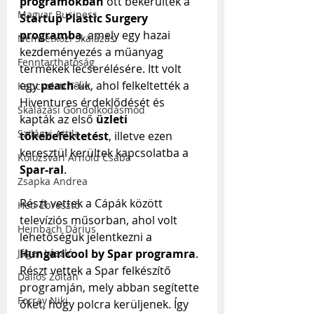
programokban
 ott bekerültek a 
Magyar Business
Startup Plastic Surgery 
programba
, amely egy hazai 
Nemzetközi Skálázás
kezdeményezés a műanyag 
Fenntarthatóság
termékek lecserélésére. Itt volt 
egy 
peach
-ük, ahol felkeltették a 
Kapcsolati Tőke
Hiventures érdeklődését és 
Skálázási Gondolkodásmód
kapták az első 
üzleti 
Szilágyi Attila
tőkebefektetést
, illetve ezen 
keresztül kerültek kapcsolatba a 
Kolozsvári Arnold Csaba
Spar-ral
.
Zsapka Andrea
Részt vettek a Cápák között 
Heti Ébresztő
televíziós műsorban, ahol volt 
Heinbach Dárius
lehetőségük jelentkezni a 
Hungaricool by Spar programra
. 
Jáger László
Részt vettek a Spar felkészítő 
Dallos Zoltán
programján, mely abban segítette 
Forray Niki
őket, hogy polcra kerüljenek. Így 