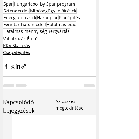
Spar
Hungaricool by Spar program
Sztenderdek
Minőségügyi előírások
Energiaforrások
Hazai piac
Piacépítés
Fenntartható modell
Hatalmas piac
Hatalmas mennyiség
Bérgyártás
Vállalkozás Építés
KKV Skálázás
Csapatépítés
Kapcsolódó
Az összes
megtekintése
bejegyzések