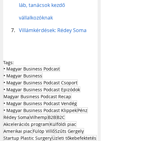
láb, tanácsok kezdő 
vállalkozóknak
Villámkérdések: Rédey Soma
Tags:
• Magyar Business Podcast
• Magyar Business
• Magyar Business Podcast Csoport
• Magyar Business Podcast Epizódok
Magyar Business Podcast Recap
• Magyar Business Podcast Vendég
• Magyar Business Podcast Klippek
Pénz
Rédey Soma
Vilhemp
B2B
B2C
Akcelerációs program
Külföldi piac
Amerikai piac
Fülöp Villő
Szűts Gergely
Startup Plastic Surgery
Üzleti tőkebefektetés