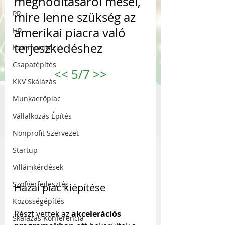
meghódításáról mesél, 
PR
mire lenne szükség az 
amerikai piacra való 
HR
terjeszkedéshez
Kommunikáció
Csapatépítés
<<
 5/7 
>>
KKV Skálázás
Munkaerőpiac
Vállalkozás Építés
Nonprofit Szervezet
Startup
Villámkérdések
Szofverfejlesztés
Hazai piac kiépítése
Közösségépítés
Részt vettek az 
akcelerációs 
Skálázás Konferencia