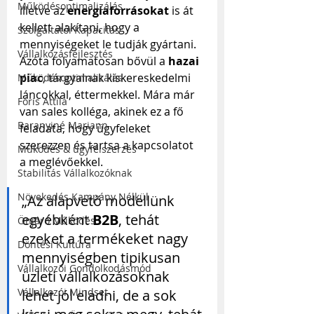
Működésoptimalizálás
illetve az 
energiaforrásokat
 is át 
kellett alakítani, hogy a 
Szolgáltatói Kapacitás
mennyiségeket le tudják gyártani. 
Vállalkozásfejlesztés
Azóta folyamatosan bővül a 
hazai 
piac
, tárgyalnak kiskereskedelmi 
Működésoptimalizálás
láncokkal, éttermekkel. Mára már 
Fóris Attila
van sales kolléga, akinek ez a fő 
Baranyiné Mariann
feladata, hogy ügyfeleket 
szerezzen és tartsa a kapcsolatot 
Működés & ügyfélszerzés
a meglévőekkel.
Stabilitás Vállalkozóknak
Növekedés Kampány Nélkül
„Az alapvető modellünk 
egyébként 
B2B
, tehát 
Önjáró Működés
ezeket a termékeket nagy 
Döntési Kultúra
mennyiségben tipikusan 
Vállalkozói Gondolkodásmód
üzleti vállalkozásoknak 
Vállalkozói Mindset
lehet jól eladni, de a sok 