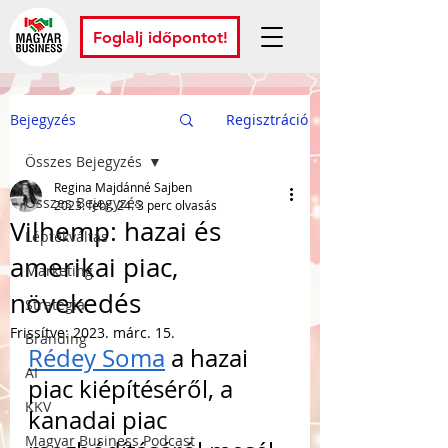
Foglalj időpontot!
Bejegyzés
Regisztráció
Összes Bejegyzés
Regina Majdánné Sajben
Összes Bejegyzés
2023. febr. 24.
3 perc olvasás
Vilhemp: hazai és
Léptékváltás
amerikai piac,
Marketing
növekedés
Stratégia
Frissítve:
2023. márc. 15.
Branding
Rédey Soma
 a hazai 
AI
piac kiépítéséről, a 
KKV
kanadai piac 
Magyar Business Podcast