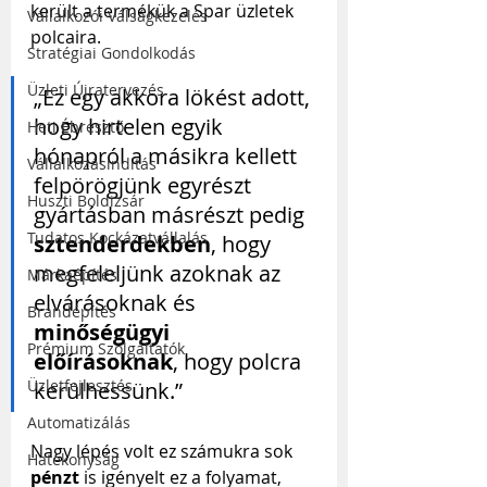
került a termékük a Spar üzletek 
Vállalkozói Válságkezelés
polcaira.
Stratégiai Gondolkodás
Üzleti Újratervezés
„Ez egy akkora lökést adott, 
hogy hirtelen egyik 
Heti Ébresztő
hónapról a másikra kellett 
Vállalkozásindítás
felpörögjünk egyrészt 
Huszti Boldizsár
gyártásban másrészt pedig 
Tudatos Kockázatvállalás
sztenderdekben
, hogy 
megfeleljünk azoknak az 
Márkaépítés
elvárásoknak és 
Brandépítés
minőségügyi 
Prémium Szolgáltatók
előírásoknak
, hogy polcra 
Üzletfejlesztés
kerülhessünk.”
Automatizálás
Nagy lépés volt ez számukra sok 
Hatékonyság
pénzt
 is igényelt ez a folyamat, 