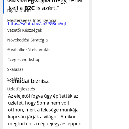
kicsi meg sokra megy, tehát 
Vállalkozói Önvizsgálat
kell a 
B2C
 is azért.”
Digitalizáció
Mesterséges Intelligencia
https://youtu.be/cnSPG3miVqI
Vezetői Készségek
Növekedési Stratégia
# vállalkozói elvonulás
#céges workshop
Skálázás
Skálázás
Kanadai biznisz
Üzletfejlesztés
Az elejétől fogva úgy építették az 
üzletet, hogy Soma nem volt 
otthon, mert a felesége munkája 
kapcsán járják a világot. Amikor 
megtörtént a cégbejegyzés éppen 