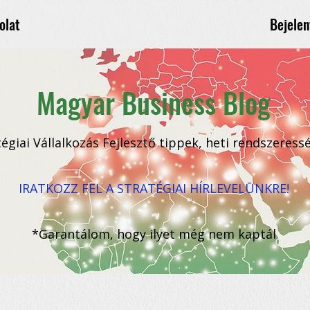
Bejelen
olat
Magyar Business Blog
tégiai Vállalkozás Fejlesztő tippek, heti rendszeress
IRATKOZZ FEL A STRATÉGIAI HÍRLEVELŪNKRE!
*Garantálom, hogy ilyet még nem kaptál