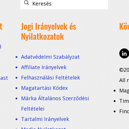
t
Jogi Irányelvek és
Kö
Nyilatkozatok
l
Adatvédelmi Szabályzat
Affiliate Irányelvek
©20
Felhasználási Feltételek
cast
All 
Magatartási Kódex
Mag
Márka Általános Szerződési
Tim
Feltételei
Fin
Tartalmi Irányelvek