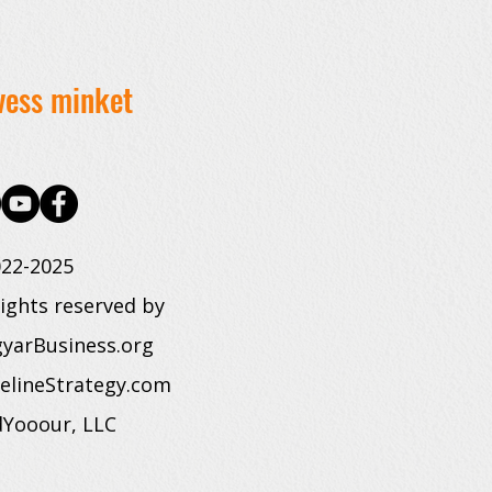
vess minket
22-2025
rights reserved by
yarBusiness.org
elineStrategy.com
dYooour, LLC