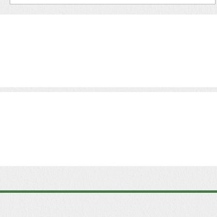
Rédey Soma a hazai piac kiépítéséről, a kanada
piac meghódításáról mesél, mire lenne szüksé
az amerikai piacra való terjeszkedéshez <<...