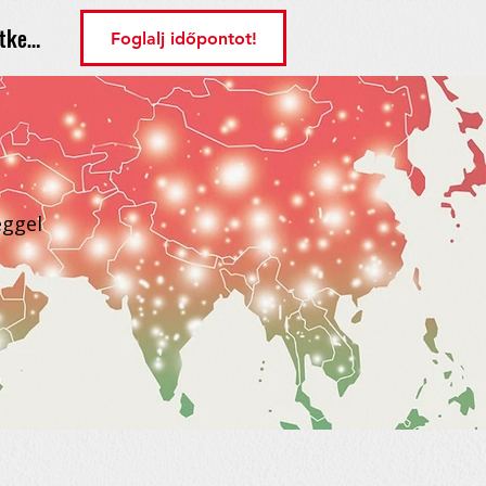
tkezés
Foglalj időpontot!
éggel