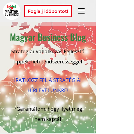
Foglalj időpontot!
Magyar Business Blog
Stratégiai Vállalkozás Fejlesztő
tippek, heti rendszerességgel
IRATKOZZ FEL A STRATÉGIAI
HÍRLEVELŪNKRE!
*Garantálom, hogy ilyet még
nem kaptál