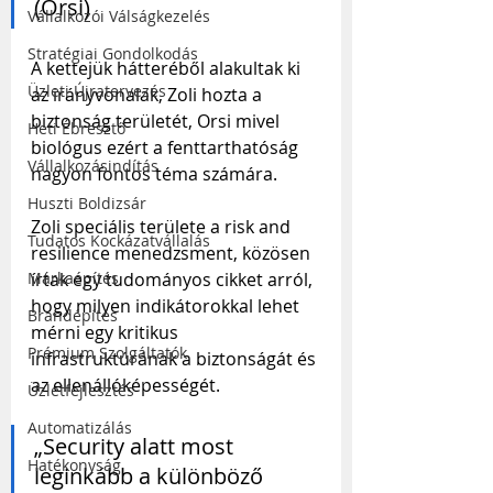
(Orsi)
Vállalkozói Válságkezelés
Stratégiai Gondolkodás
A kettejük hátteréből alakultak ki 
Üzleti Újratervezés
az irányvonalak, Zoli hozta a 
biztonság területét, Orsi mivel 
Heti Ébresztő
biológus ezért a fenttarthatóság 
Vállalkozásindítás
nagyon fontos téma számára. 
Huszti Boldizsár
Zoli speciális területe a risk and 
Tudatos Kockázatvállalás
resilience menedzsment, közösen 
írtak egy tudományos cikket arról, 
Márkaépítés
hogy milyen indikátorokkal lehet 
Brandépítés
mérni egy kritikus 
Prémium Szolgáltatók
infrastruktúrának a biztonságát és 
az ellenállóképességét.
Üzletfejlesztés
Automatizálás
„Security alatt most 
Hatékonyság
leginkább a különböző 