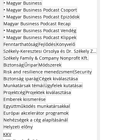
• Magyar Business
• Magyar Business Podcast Csoport
• Magyar Business Podcast Epizódok
Magyar Business Podcast Recap
• Magyar Business Podcast Vendég
• Magyar Business Podcast Klippek
Fenntarthatóság
Fejlődés
Könyvelő
Székely-Keresztesi Orsolya és Dr. Székely Zoltán
Székely Family & Company Nonprofit Kft.
Biztonság
Űripar
Módszerek
Risk and resilience menedzsment
Security
Biztonság iparág
Cégek kiválasztása
Munkatársak témái
Ügyfelek kutatásai
Projektcég
Projektek kiválasztása
Emberek kiismerése
Együttműködés munkatársakkal
Európai akcelerátor programok
Nehézségek a cég alapításánál
Helyzeti előny
KKV