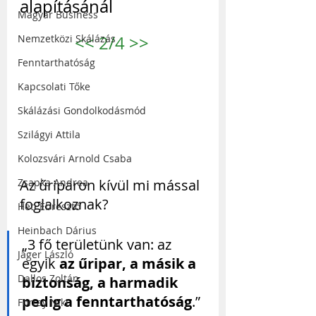
alapításánál
Magyar Business
Nemzetközi Skálázás
<<
 2/4 
>>
Fenntarthatóság
Kapcsolati Tőke
Skálázási Gondolkodásmód
Szilágyi Attila
Kolozsvári Arnold Csaba
Az űriparon kívül mi mással 
Zsapka Andrea
foglalkoznak?
Heti Ébresztő
Heinbach Dárius
„3 fő területünk van: az 
Jáger László
egyik 
az űripar, a másik a 
Dallos Zoltán
biztonság, a harmadik 
pedig a fenntarthatóság
.” 
Forray Niki