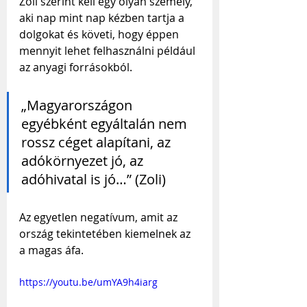
Zoli szerint kell egy olyan személy, 
aki nap mint nap kézben tartja a 
dolgokat és követi, hogy éppen 
mennyit lehet felhasználni például 
az anyagi forrásokból. 
„Magyarországon 
egyébként egyáltalán nem 
rossz céget alapítani, az 
adókörnyezet jó, az 
adóhivatal is jó…” (Zoli)
Az egyetlen negatívum, amit az 
ország tekintetében kiemelnek az 
a magas áfa.
https://youtu.be/umYA9h4iarg