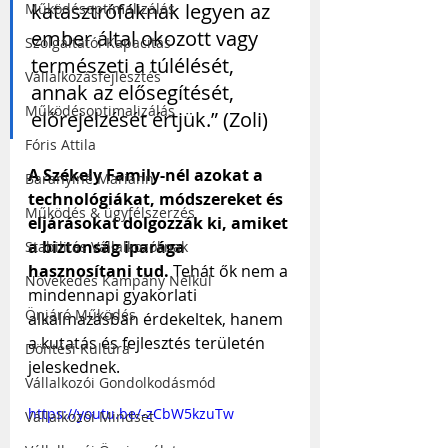
katasztrófáknak legyen az 
Működésoptimalizálás
ember által okozott vagy 
Szolgáltatói Kapacitás
természeti a túlélését, 
Vállalkozásfejlesztés
annak az elősegítését, 
Működésoptimalizálás
előrejelzését értjük.” (Zoli)
Fóris Attila
A Székely Family-nél azokat a 
Baranyiné Mariann
technológiákat, módszereket és 
Működés & ügyfélszerzés
eljárásokat dolgozzák ki, amiket 
a biztonság iparága 
Stabilitás Vállalkozóknak
hasznosítani tud.
 Tehát ők nem a 
Növekedés Kampány Nélkül
mindennapi gyakorlati 
Önjáró Működés
alkalmazásban érdekeltek, hanem 
a kutatás és fejlesztés területén 
Döntési Kultúra
jeleskednek.
Vállalkozói Gondolkodásmód
https://youtu.be/-zCbW5kzuTw
Vállalkozói Mindset