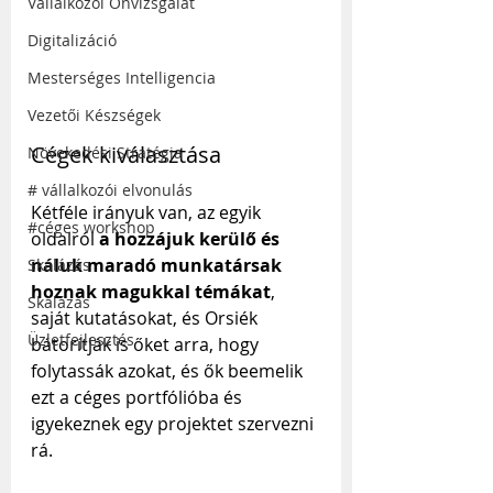
Vállalkozói Önvizsgálat
Digitalizáció
Mesterséges Intelligencia
Vezetői Készségek
Cégek kiválasztása
Növekedési Stratégia
# vállalkozói elvonulás
Kétféle irányuk van, az egyik 
#céges workshop
oldalról 
a hozzájuk kerülő és 
náluk maradó munkatársak 
Skálázás
hoznak magukkal témákat
, 
Skálázás
saját kutatásokat, és Orsiék 
Üzletfejlesztés
bátorítják is őket arra, hogy 
folytassák azokat, és ők beemelik 
ezt a céges portfólióba és 
igyekeznek egy projektet szervezni 
rá. 