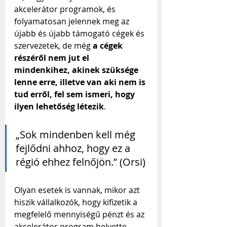
akcelerátor programok, és 
folyamatosan jelennek meg az 
újabb és újabb támogató cégek és 
szervezetek, de még 
a cégek 
részéről nem jut el 
mindenkihez, akinek szüksége 
lenne erre, illetve van aki nem is 
tud erről, fel sem ismeri, hogy 
ilyen lehetőség létezik
.
„Sok mindenben kell még 
fejlődni ahhoz, hogy ez a 
régió ehhez felnőjön.” (Orsi)
Olyan esetek is vannak, mikor azt 
hiszik vállalkozók, hogy kifizetik a 
megfelelő mennyiségű pénzt és az 
akcelerátor program helyette 