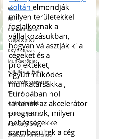
Zoltán 
elmondják 
PR
milyen területekkel 
HR
foglalkoznak a 
Kommunikáció
vállalkozásukban, 
Csapatépítés
hogyan választják ki a 
KKV Skálázás
cégeket és a 
Munkaerőpiac
projekteket, 
Vállalkozás Építés
együttműködés 
Nonprofit Szervezet
munkatársakkal, 
Európában hol 
Startup
tartanak az akcelerátor 
Villámkérdések
programok, milyen 
Szofverfejlesztés
nehézségekkel 
Közösségépítés
szembesültek a cég 
Skálázás Konferencia