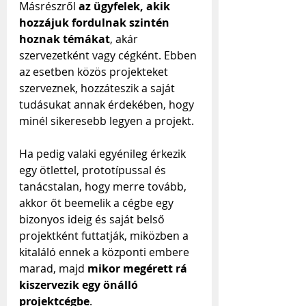
Másrészről
 az ügyfelek, akik 
hozzájuk fordulnak szintén 
hoznak témákat
, akár 
szervezetként vagy cégként. Ebben 
az esetben közös projekteket 
szerveznek, hozzáteszik a saját 
tudásukat annak érdekében, hogy 
minél sikeresebb legyen a projekt.
Ha pedig valaki egyénileg érkezik 
egy ötlettel, prototípussal és 
tanácstalan, hogy merre tovább, 
akkor őt beemelik a cégbe egy 
bizonyos ideig és saját belső 
projektként futtatják, miközben a 
kitaláló ennek a központi embere 
marad, majd 
mikor megérett rá 
kiszervezik egy önálló 
projektcégbe
.