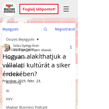
Foglalj időpontot!
Bejegyzés
Regisztráció
Összes Bejegyzés
Szűcs György Áron
Összes Bejegyzés
2025. jan. 20.
1 perc olvasás
Hogyan alakíthatjuk a
Léptékváltás
vállalati kultúrát a siker
Marketing
érdekében?
Stratégia
Frissítve:
2025. febr. 23.
Branding
AI
KKV
Magyar Business Podcast