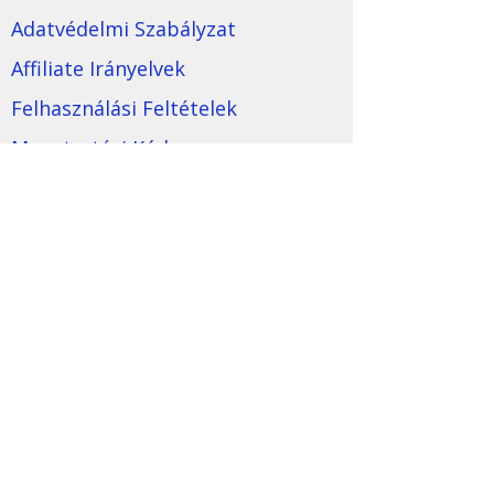
Adatvédelmi Szabályzat
Affiliate Irányelvek
Felhasználási Feltételek
Magatartási Kódex
Márka Általános Szerződési
Feltételei
Tartalmi Irányelvek
Media Nyilatkozat
Kövess minket
©
2022-2025