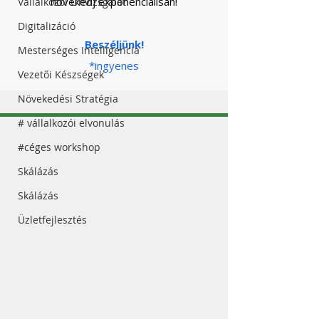
növekedj exponenciálisan!
Vállalkozói Önvizsgálat
Digitalizáció
Beszéljünk!
Mesterséges Intelligencia
*ingyenes
Vezetői Készségek
Növekedési Stratégia
# vállalkozói elvonulás
#céges workshop
Skálázás
Skálázás
Üzletfejlesztés