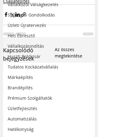
Csapatépítés
Vállalkozói Válságkezelés
Stratégiai Gondolkodás
Üzleti Újratervezés
Heti Ébresztő
Vállalkozásindítás
Kapcsolódó
Az összes
megtekintése
Huszti Boldizsár
bejegyzések
Tudatos Kockázatvállalás
Márkaépítés
Brandépítés
Prémium Szolgáltatók
Üzletfejlesztés
Automatizálás
Hatékonyság