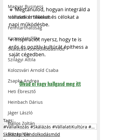
Magyar Business
🔹 Megtanulod, hogyan integráld a 
vállalati értékeket és célokat a 
Nemzetközi Skálázás
napi működésbe.
Fenntarthatóság
Kapcsolati Tőke
🔹 Inspirációt nyersz, hogy te is 
erős és pozitív kultúrát építhess a 
Skálázási Gondolkodásmód
saját cégedben.
Szilágyi Attila
Kolozsvári Arnold Csaba
Zsapka Andrea
Olvad el vagy hallgasd meg itt
Heti Ébresztő
Heinbach Dárius
Jáger László
Tags:
Dallos Zoltán
#Vállalkozás #Skálázás #VállalatiKultúra #BusinessStratégia #MagyarBusiness
Forray Niki
Skálázási Gondolkodásmód