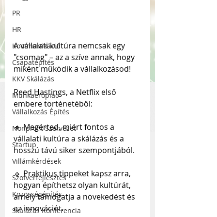
PR
HR
A vállalati kultúra nemcsak egy 
Kommunikáció
"csomag" – az a szíve annak, hogy 
Csapatépítés
miként működik a vállalkozásod!
KKV Skálázás
Reed Hastings, a Netflix első 
Munkaerőpiac
embere történetéből:
Vállalkozás Építés
🔹 Megérted, miért fontos a 
Nonprofit Szervezet
vállalati kultúra a skálázás és a 
Startup
hosszú távú siker szempontjából.
Villámkérdések
🔹 Praktikus tippeket kapsz arra, 
Szofverfejlesztés
hogyan építhetsz olyan kultúrát, 
Közösségépítés
amely támogatja a növekedést és 
az innovációt.
Skálázás Konferencia