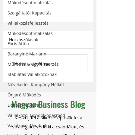
Működésoptimalizálás
Szolgáltatói Kapacitás
Vállalkozásfejlesztés
Működésoptimalizálás
Hozzászólások
Fóris Attila
Baranyiné Mariann
Hozzászólás írása...
Működés & ügyfélszerzés
Stabilitás Vállalkozóknak
Vezetői mindset a nemzetközi
Növekedés Kampány Nélkül
skálázáshoz - Kertész Lilla
Önjáró Működés
Magyar Business Blog
Döntési Kultúra
Vállalkozói Gondolkodásmód
Készülj fel a sikerre: építsük fel a
Vállalkozói Mindset
stratégiád, védd ki a csapdákat, és