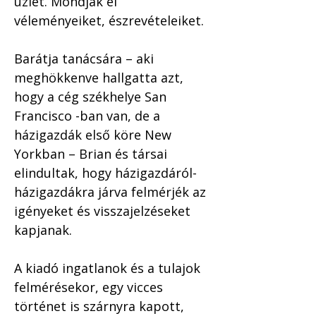
üzlet. Mondják el 
véleményeiket, észrevételeiket. 
Barátja tanácsára – aki 
meghökkenve hallgatta azt, 
hogy a cég székhelye San 
Francisco -ban van, de a 
házigazdák első köre New 
Yorkban – Brian és társai 
elindultak, hogy házigazdáról-
házigazdákra járva felmérjék az 
igényeket és visszajelzéseket 
kapjanak. 
A kiadó ingatlanok és a tulajok 
felmérésekor, egy vicces 
történet is szárnyra kapott, 