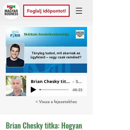
Foglalj időpontot!
Brian Chesky titka: Hogyan építs skálázható céget kézműves munkával
Szűcs György Áron
-06:23
< Vissza a fejezetekhez
Brian Chesky titka: Hogyan