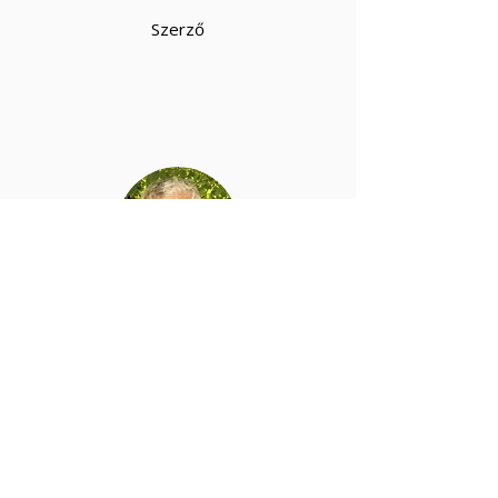
Szerző
Szűcs György Áron
Szerkesztő
< Előző fejezet
Következő fejezet >