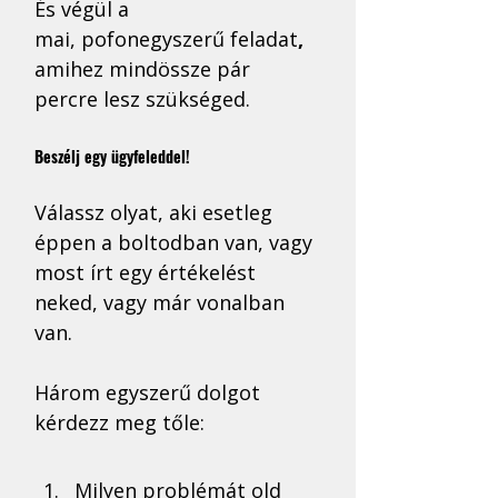
És végül a 
mai,
pofonegyszerű feladat
, 
amihez mindössze pár 
percre lesz szükséged.
Beszélj egy ügyfeleddel! 
Válassz olyat, aki esetleg 
éppen a boltodban van, vagy 
most írt egy értékelést 
neked, vagy már vonalban 
van. 
Három egyszerű dolgot 
kérdezz meg tőle:
Milyen problémát old 