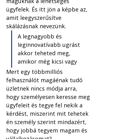
maguknak a lehetséges 
ügyfelek. És itt jön a képbe az, 
amit leegyszerűsítve 
skálázásnak nevezünk.
A legnagyobb és 
leginnovatívabb ugrást 
akkor teheted meg, 
amikor még kicsi vagy
Mert egy többmilliós 
felhasználót magáénak tudó 
üzletnek nincs módja arra, 
hogy személyesen keresse meg 
ügyfeleit és tegye fel nekik a 
kérdést, miszerint mit tehetek 
én személy szerint mindazért, 
hogy jobbá tegyem magam és 
vállalkozásomat?