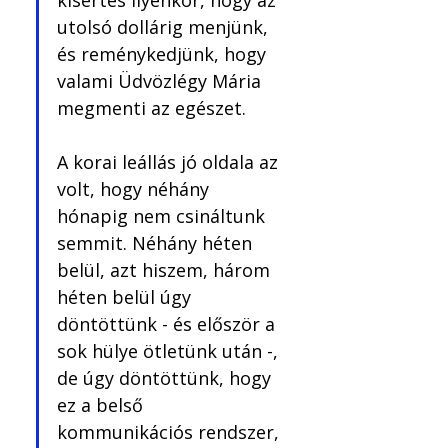
kísértés ilyenkor, hogy az 
utolsó dollárig menjünk, 
és reménykedjünk, hogy 
valami Üdvözlégy Mária 
megmenti az egészet. 
A korai leállás jó oldala az 
volt, hogy néhány 
hónapig nem csináltunk 
semmit. Néhány héten 
belül, azt hiszem, három 
héten belül úgy 
döntöttünk - és először a 
sok hülye ötletünk után -, 
de úgy döntöttünk, hogy 
ez a belső 
kommunikációs rendszer, 