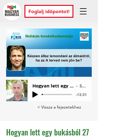
Foglalj időpontot!
Hogyan lett egy bukásból 27 milliárd dolláros cég? A Slack születése
Szűcs György Áron
-13:31
< Vissza a fejezetekhez
Hogyan lett egy bukásból 27