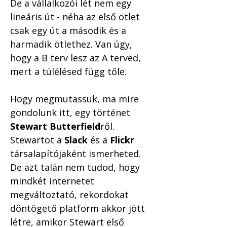
De a vállalkozói lét nem egy 
lineáris út - néha az első ötlet 
csak egy út a második és a 
harmadik ötlethez. Van úgy, 
hogy a B terv lesz az A terved, 
mert a túlélésed függ tőle.
Hogy megmutassuk, ma mire 
gondolunk itt, egy történet 
Stewart Butterfield
ről. 
Stewartot a 
Slack
 és a 
Flickr
társalapítójaként ismerheted. 
De azt talán nem tudod, hogy 
mindkét internetet 
megváltoztató, rekordokat 
döntögető platform akkor jött 
létre, amikor Stewart első 