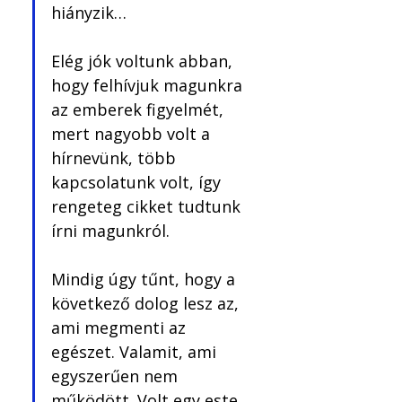
hiányzik… 
Elég jók voltunk abban, 
hogy felhívjuk magunkra 
az emberek figyelmét, 
mert nagyobb volt a 
hírnevünk, több 
kapcsolatunk volt, így 
rengeteg cikket tudtunk 
írni magunkról. 
Mindig úgy tűnt, hogy a 
következő dolog lesz az, 
ami megmenti az 
egészet. Valamit, ami 
egyszerűen nem 
működött. Volt egy este, 