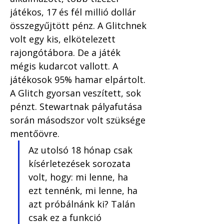
játékos, 17 és fél millió dollár 
összegyűjtött pénz. A Glitchnek 
volt egy kis, elkötelezett 
rajongótábora. De a játék 
mégis kudarcot vallott. A 
játékosok 95% hamar elpártolt. 
A Glitch gyorsan veszített, sok 
pénzt. Stewartnak pályafutása 
során másodszor volt szüksége 
mentőövre.
Az utolsó 18 hónap csak 
kísérletezések sorozata 
volt, hogy: mi lenne, ha 
ezt tennénk, mi lenne, ha 
azt próbálnánk ki? Talán 
csak ez a funkció 