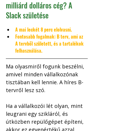
milliárd dolláros cég? A
Slack születése
A mai leckét 8 perc elolvasni. 
Fontosabb fogalmak: B terv, ami az 
A tervből született, és a tartalékok 
felhasználása.
Ma olyasmiről fogunk beszélni, 
amivel minden vállalkozónak 
tisztában kell lennie. A híres B-
tervről lesz szó. 
Ha a vállalkozói lét olyan, mint 
leugrani egy szikláról, és 
útközben repülőgépet építeni, 
akkor ez egyenértékű azzal, 