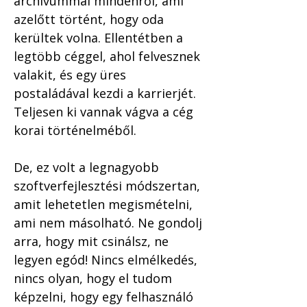
archívummal mindenről, ami 
azelőtt történt, hogy oda 
kerültek volna. Ellentétben a 
legtöbb céggel, ahol felvesznek 
valakit, és egy üres 
postaládával kezdi a karrierjét. 
Teljesen ki vannak vágva a cég 
korai történelméből.
De, ez volt a legnagyobb 
szoftverfejlesztési módszertan, 
amit lehetetlen megismételni, 
ami nem másolható. Ne gondolj 
arra, hogy mit csinálsz, ne 
legyen egód! Nincs elmélkedés, 
nincs olyan, hogy el tudom 
képzelni, hogy egy felhasználó 