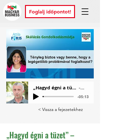
Foglalj időpontot!
„Hagyd égni a tüzet” – Selina Tobaccowala skálázási tanácsa vállalkozóknak
Szűcs György Áron
-05:13
< Vissza a fejezetekhez
„Hagyd égni a tüzet” –