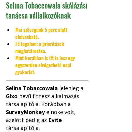
Selina Tobaccowala skálázási
tanácsa vállalkozóknak
Mai szövegünk 5 perc alatt 
elolvasható. 
Fő fogalom: a prioritások 
meghatározása. 
Mint korábban is itt is lesz egy 
egyszerűen elvégezhető napi 
gyakorlat.
Selina Tobaccowala
 jelenleg a 
Gixo
 nevű fitnesz alkalmazás 
társalapítója. Korábban a 
SurveyMonkey
 elnöke volt, 
azelőtt pedig az 
Evite
társalapítója. 