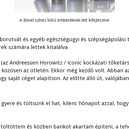
A Bevel színes bőrű embereknek lett kifejlesztve
 borotvát és egyéb egészségügyi és szépségápolási 
ek számára lettek kitalálva. 
 (az Andreessen Horowitz / Iconic kockázati tőketár
közösen az ötletén. Ekkor még kezdő volt. Abban az
gy saját céget alapítson. Az előtte álló út, valójában
yere és töltsünk el hat, kilenc hónapot azzal, hogy k
 töltöttem és közben bankot akartam építeni, a tehe