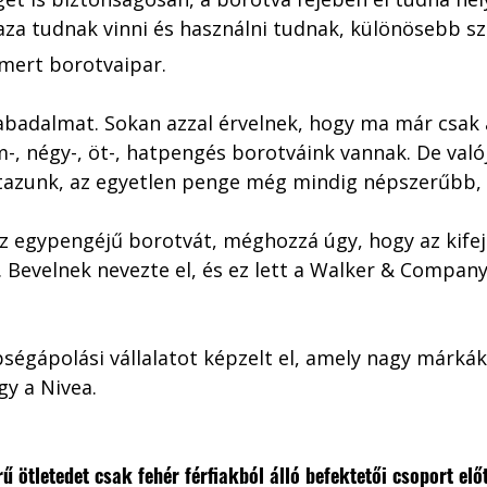
za tudnak vinni és használni tudnak, különösebb sz
ismert borotvaipar.
szabadalmat. Sokan azzal érvelnek, hogy ma már csak
-, négy-, öt-, hatpengés borotváink vannak. De val
tazunk, az egyetlen penge még mindig népszerűbb, 
az egypengéjű borotvát, méghozzá úgy, hogy az kife
. Bevelnek nevezte el, és ez lett a Walker & Company
ségápolási vállalatot képzelt el, amely nagy márkákka
gy a Nivea.
ű ötletedet csak fehér férfiakból álló befektetői csoport el