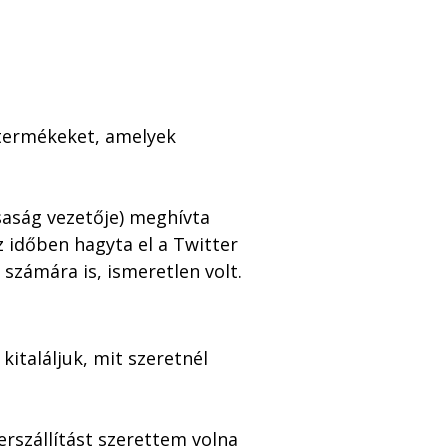
termékeket, amelyek 
saság vezetője) meghívta 
 időben hagyta el a Twitter 
 számára is, ismeretlen volt.
italáljuk, mit szeretnél 
rszállítást szerettem volna 