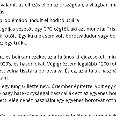
 valamit az elhízás ellen az országban, a világban; 
ás
problémából indult el hódító útjára
gdíjas vezetőt egy CPG cégtől, aki azt mondta: Tris
iak fotóit. Egyiküknek sem volt borotvadudor vagy bor
z egy trükk. 
át, és beírtam ezeket az általános kifejezéseket, mi
1920’s, és hasonlókat. Végignéztem legalább 1200 fo
tt volna tisztára borotválva. És ez, az általuk haszn
tam.
 egy King Gillette nevű úriember építette. Volt egy 
 nagy hatékonysággal használják ezt az egyenes bor
tt, elég nehéz használni egy egyenes borotvát otthon
 
ét is biztonságosan, a borotva fejében el tudna hel