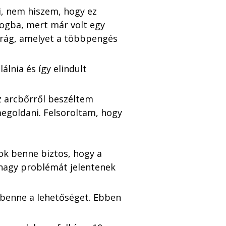
, nem hiszem, hogy ez 
ogba, mert már volt egy 
arág, amelyet a többpengés 
lnia és így elindult 
az arcbőrről beszéltem 
megoldani. Felsoroltam, hogy 
k benne biztos, hogy a 
 nagy problémát jelentenek 
 benne a lehetőséget. Ebben 