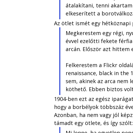
átalakítani, tenni akartam
elkeserített a borotválkoz
Az ötlet ismét egy hétköznapi 
Megkerestem egy régi, nyu
évvel ezelőtti fekete férf
arcán. Először azt hittem e
Felkerestem a Flickr oldal
renaissance, black in the 
sem, akinek az arca nem le
köthető. Ebben biztos vol
1904-ben ezt az egész iparágat
hogy a borbélyok többszáz éve
Azonban, ha nem vagy jól képze
támadt egy ötlete, és így szólt:
Mi lenne, ha egyetlen peng