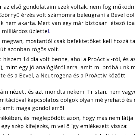
r az első gondolataim ezek voltak: nem fog működni
 Szörnyű érzés volt számomra beleugrani a Bevel dol
ik nem akarta. Mert van egy már biztosan létező ip
 milliárdos üzlette
l. 
 megvan, mostantól csak befektetőket kell hozzá talá
 út azonban rögös volt.
 hiszem 14 dia volt benne, ahol a ProActiv -ról, és 
ás), mint egy jó analógiáról arra, amit mi próbálunk 
te és a Bevel, a Neutrogena és a ProActiv között. 
rám nézett és azt mondta nekem: Tristan, nem vagyo
irritációval kapcsolatos dolgok olyan mélyreható és
 amit maga gondol erről
rmékében, és meglepődött azon, hogy más nem látja
egy szép kifejezés, mivel ő így emlékezett vissza: