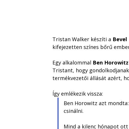
Tristan Walker készíti a 
Bevel
kifejezetten színes bőrű ember
Egy alkalommal 
Ben Horowitz
Tristant, hogy gondolkodjanak 
termékvezetői állását azért, ho
Így emlékezik vissza: 
Ben Horowitz azt mondta: g
csinálni. 
Mind a kilenc hónapot ott