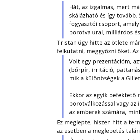
Hát, az izgalmas, mert má
skálázható és így tovább.
fogyasztói csoport, amely
borotva ural, milliárdos és
Tristan úgy hitte az ötlete már
felkutatni, meggyőzni őket. Az
Volt egy prezentációm, azt
(bőrpír, irritáció, pattan
mik a különbségek a Gillet
Ekkor az egyik befektető 
borotválkozással vagy az 
az emberek számára, mint
Ez meglepte, hiszen hitt a te
az esetben a meglepetés talán 