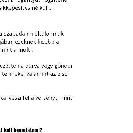
akképesítés nélkül… 
 a szabadalmi oltalomnak 
ójában ezeknek kisebb a 
mint a multi.
jezetten a durva vagy göndör 
 terméke, valamint az első 
l veszi fel a versenyt, mint 
őtt kell bemutatnod?