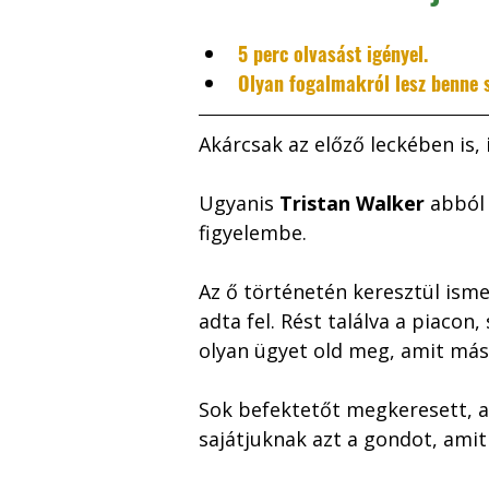
5 perc olvasást igényel. 
Olyan fogalmakról lesz benne s
Akárcsak az előző leckében is, 
Ugyanis 
Tristan Walker
 abból
figyelembe. 
Az ő történetén keresztül ism
adta fel. Rést találva a piacon
olyan ügyet old meg, amit má
Sok befektetőt megkeresett, ak
sajátjuknak azt a gondot, amit 