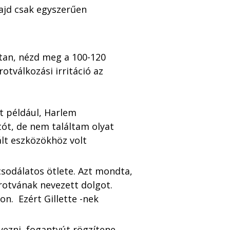
majd csak egyszerűen 
tan, nézd meg a 100-120 
otválkozási irritáció az 
nt például, Harlem 
tót, de nem találtam olyat 
ált eszközökhöz volt 
csodálatos ötlete. Azt mondta, 
otvának nevezett dolgot. 
.  Ezért Gillette -nek 
yezni, fogantyút rögzítene 