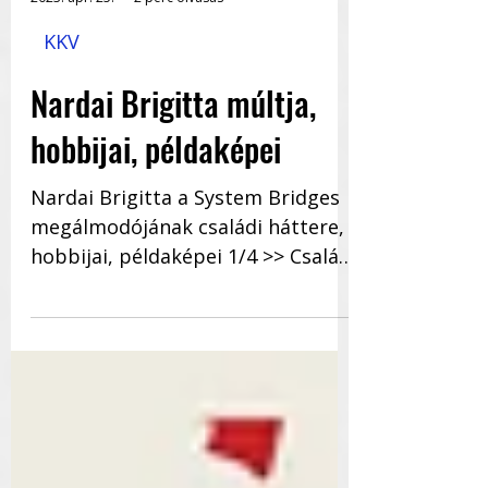
2023. ápr. 25.
2 perc olvasás
KKV
Nardai Brigitta múltja,
hobbijai, példaképei
Nardai Brigitta a System Bridges
megálmodójának családi háttere,
hobbijai, példaképei 1/4 >> Családi
háttér Brigitta alapvetően...