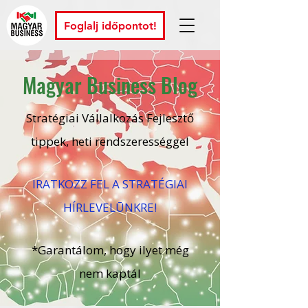
Foglalj időpontot!
Magyar Business Blog
Stratégiai Vállalkozás Fejlesztő
tippek, heti rendszerességgel
IRATKOZZ FEL A STRATÉGIAI
HÍRLEVELŪNKRE!
*Garantálom, hogy ilyet még
nem kaptál