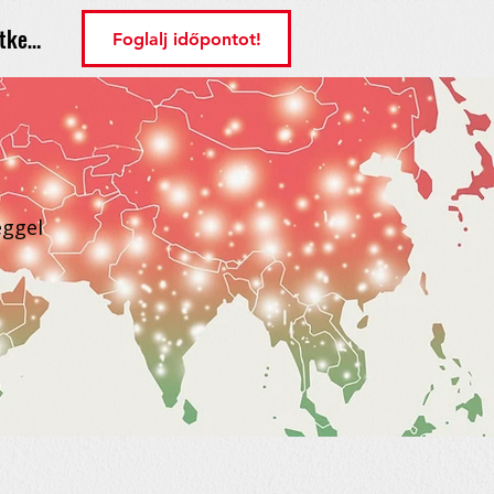
tkezés
Foglalj időpontot!
éggel