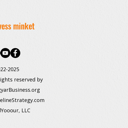
vess minket
22-2025
rights reserved by
yarBusiness.org
elineStrategy.com
dYooour, LLC