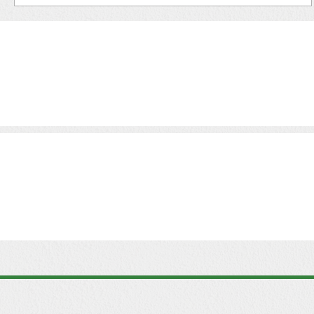
Ferling József nem tipikus PR szakember. Ered
foglalkozása orosz-testnevelés szakos általán
iskolai tanár, aki az évek során...