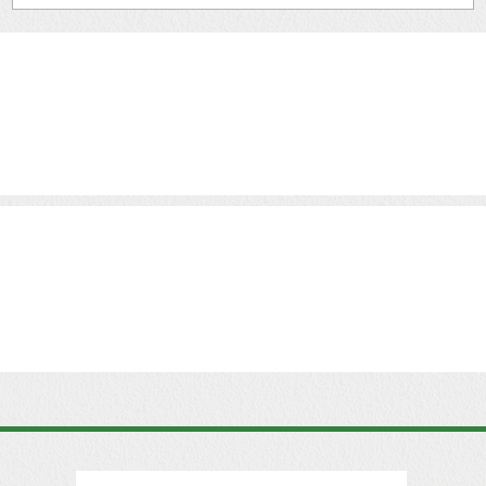
József
eti
os
Ferling József, a FERLING ügynökség
ügyvezetője, sokszínű életpályával rendelkezik,
melyben a kommunikáció, az oktatás és a
public...