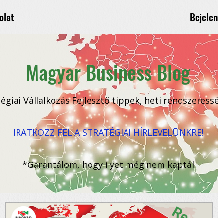
Bejelen
olat
Magyar Business Blog
tégiai Vállalkozás Fejlesztő tippek, heti rendszeress
IRATKOZZ FEL A STRATÉGIAI HÍRLEVELŪNKRE!
*Garantálom, hogy ilyet még nem kaptál