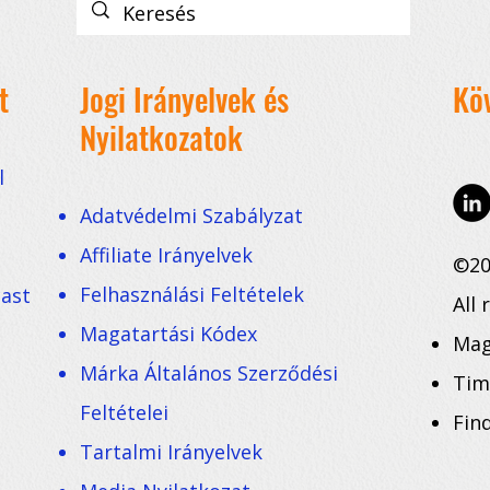
t
Jogi Irányelvek és
Kö
Nyilatkozatok
l
Adatvédelmi Szabályzat
Affiliate Irányelvek
©20
Felhasználási Feltételek
cast
All 
Magatartási Kódex
Mag
Márka Általános Szerződési
Tim
Feltételei
Fin
Tartalmi Irányelvek