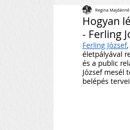
Regina Majdánné
AI
KKV
Magyar Busi
Hogyan lé
- Ferling 
Kommunikáció
Csapaté
Ferling József
,
életpályával 
Vállalkozás Építés
Nonpr
és a public re
József mesél tö
belépés tervei
Villámkérdések
Szofverf
Skálázás Konferencia
M
Fenntarthatóság
Kapcso