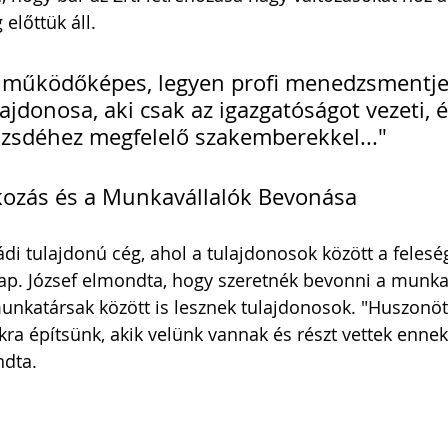
előttük áll. 
 működőképes, legyen profi menedzsmentje
ajdonosa, aki csak az igazgatóságot vezeti, é
zsdéhez megfelelő szakemberekkel..."
lkozás és a Munkavállalók Bevonása
ádi tulajdonú cég, ahol a tulajdonosok között a feleség
ap. József elmondta, hogy szeretnék bevonni a munkav
munkatársak között is lesznek tulajdonosok. "Huszonöt
kra építsünk, akik velünk vannak és részt vettek ennek
ndta.