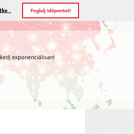
tkezés
Foglalj időpontot!
ekedj exponenciálisan!
Bejelentkezés / Regisztráció