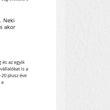
. Neki 
s akor 
 és az egyik 
állalókat is a 
-20 plusz éve 
 a 