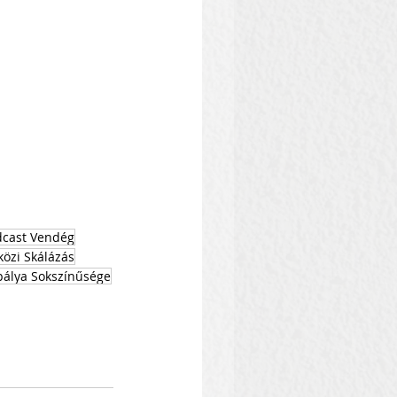
dcast Vendég
özi Skálázás
pálya Sokszínűsége