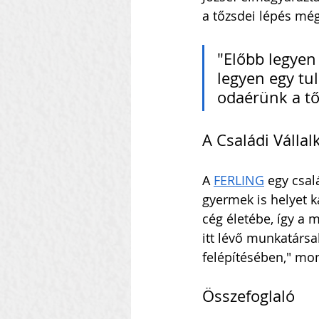
a tőzsdei lépés még 
"Előbb legyen
legyen egy tul
odaérünk a tő
A Családi Válla
A 
FERLING
 egy csal
gyermek is helyet k
cég életébe, így a 
itt lévő munkatársa
felépítésében," mo
Összefoglaló