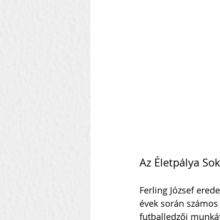
Szilágyi Attila
Kolozsvár
Heti Ébresztő
Heinbach
Az Életpálya So
Ferling József erede
évek során számos t
futballedzői munkát,