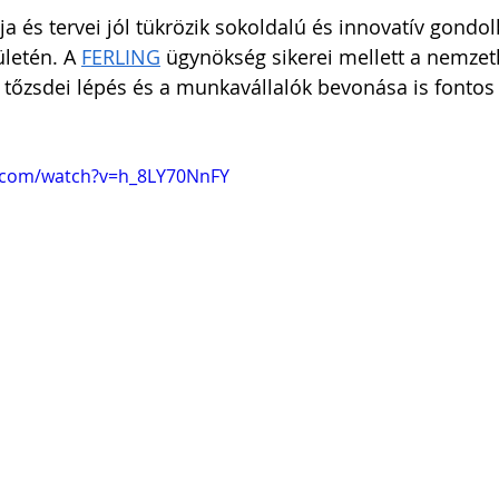
tja és tervei jól tükrözik sokoldalú és innovatív gondo
ületén. A 
FERLING
 ügynökség sikerei mellett a nemzet
a tőzsdei lépés és a munkavállalók bevonása is fontos
.com/watch?v=h_8LY70NnFY