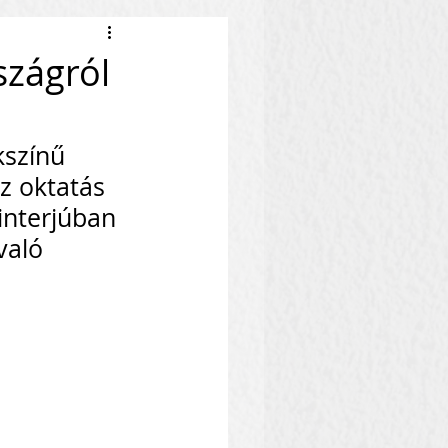
szágról
színű 
z oktatás 
interjúban 
való 