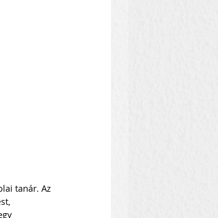
lai tanár. Az 
st, 
egy 