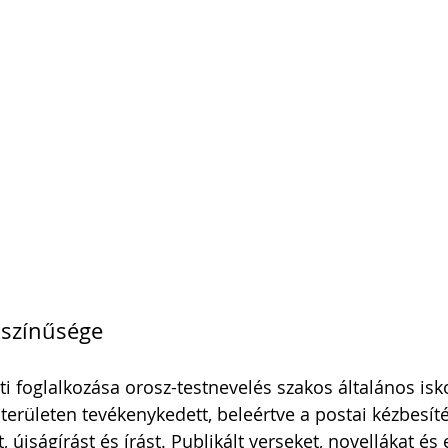
i Arnold Csaba
Zsapka Andrea
 Dárius
kszínűsége
ti foglalkozása orosz-testnevelés szakos általános isko
erületen tevékenykedett, beleértve a postai kézbesíté
 újságírást és írást. Publikált verseket, novellákat és 