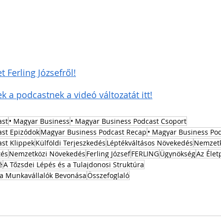
 Ferling Józsefről!
 a podcastnek a videó változatát itt!
ast
• Magyar Business
• Magyar Business Podcast Csoport
ast Epizódok
Magyar Business Podcast Recap
• Magyar Business Po
st Klippek
Külföldi Terjeszkedés
Léptékváltásos Növekedés
Nemzetk
tés
Nemzetközi Növekedés
Ferling József
FERLING
Ügynökség
Az Élet
é
A Tőzsdei Lépés és a Tulajdonosi Struktúra
s a Munkavállalók Bevonása
Összefoglaló