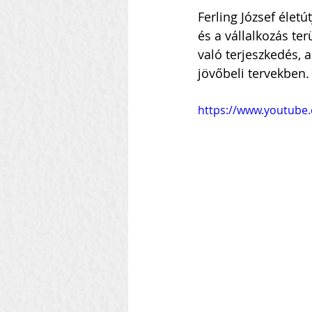
Ferling József életú
és a vállalkozás ter
való terjeszkedés, 
jövőbeli tervekben.
https://www.youtube