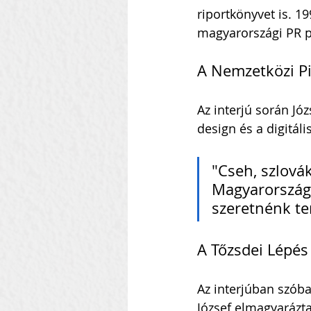
riportkönyvet is. 19
magyarországi PR p
A Nemzetközi Pi
Az interjú során Józ
design és a digitáli
"Cseh, szlovák
Magyarországró
szeretnénk ter
A Tőzsdei Lépés
Az interjúban szóba 
József elmagyarázta