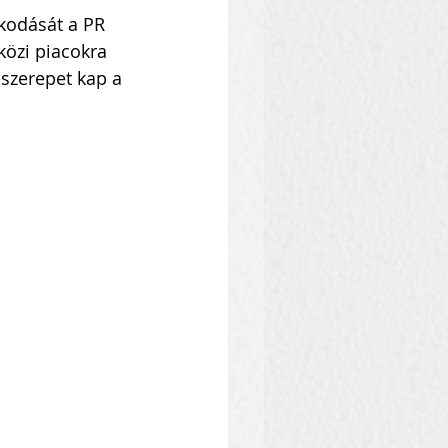
lkodását a PR 
közi piacokra 
 szerepet kap a 