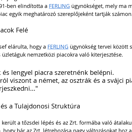
91-ben elindította a 
FERLING
 ügynökséget, mely ma m
iac egyik meghatározó szereplőjeként tartják számon
acok Felé
sef elárulta, hogy a 
FERLING
 ügynökség tervei között s
s üzletáguk nemzetközi piacokra való kiterjesztése. 
 és lengyel piacra szeretnénk belépni. 
l viszont a német, az osztrák és a svájci pi
jeszkedni..."
 és a Tulajdonosi Struktúra
került a tőzsdei lépés és az Zrt. formába való átalaku
, hogy bár az Zrt. létrehozása nagy változásokat hoz a