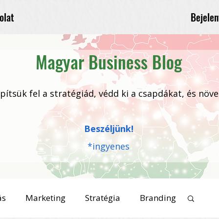
Bejelen
olat
Magyar Business Blog
 építsük fel a stratégiád, védd ki a csapdákat, és növ
Beszéljünk!
*ingyenes
ás
Marketing
Stratégia
Branding