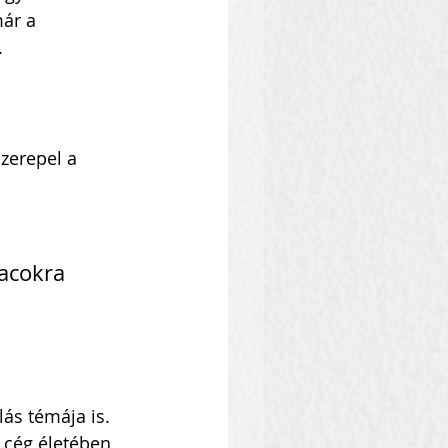
ár a 
.
zerepel a 
acokra 
lás témája is. 
 cég életében, 