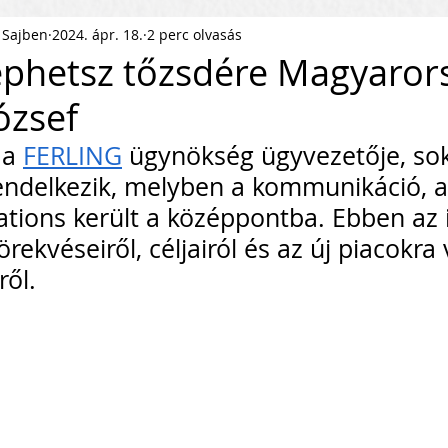
 Sajben
2024. ápr. 18.
2 perc olvasás
ness Podcast
PR
HR
phetsz tőzsdére Magyaror
József
pítés
KKV Skálázás
Munkaerőpiac
 a 
FERLING
 ügynökség ügyvezetője, sok
rendelkezik, melyben a kommunikáció, a
ofit Szervezet
Startup
lations került a középpontba. Ebben az 
rekvéseiről, céljairól és az új piacokra 
ről.
ejlesztés
Közösségépítés
agyar Business
Nemzetközi Skálázás
lati Tőke
Skálázási Gondolkodásmód