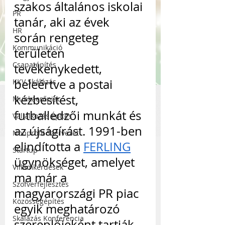
szakos általános iskolai 
PR
tanár, aki az évek 
HR
során rengeteg 
Kommunikáció
területen 
Csapatépítés
tevékenykedett, 
beleértve a postai 
KKV Skálázás
kézbesítést, 
Munkaerőpiac
futballedzői munkát és 
Vállalkozás Építés
az újságírást. 1991-ben 
Nonprofit Szervezet
elindította a 
FERLING
Startup
ügynökséget, amelyet 
Villámkérdések
ma már a 
Szofverfejlesztés
magyarországi PR piac 
Közösségépítés
egyik meghatározó 
Skálázás Konferencia
szereplőjeként tartják 