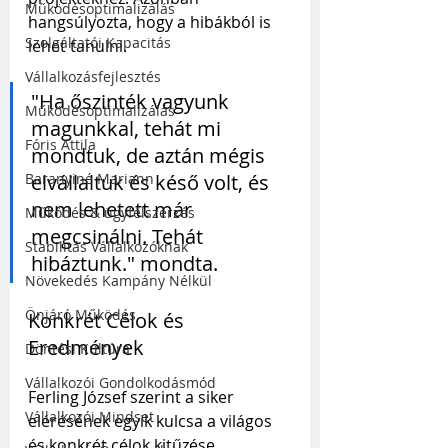
Működésoptimalizálás
hangsúlyozta, hogy a hibákból is 
Szolgáltatói Kapacitás
lehet tanulni. 
Vállalkozásfejlesztés
"Ha őszinték vagyunk 
Működésoptimalizálás
magunkkal, tehát mi 
Fóris Attila
mondtuk, de aztán mégis 
elvállaltuk és késő volt, és 
Baranyiné Mariann
nem lehetett már 
Működés & ügyfélszerzés
megcsinálni. Tehát 
Stabilitás Vállalkozóknak
hibáztunk." mondta.
Növekedés Kampány Nélkül
Önjáró Működés
Konkrét Célok és 
Eredmények
Döntési Kultúra
Vállalkozói Gondolkodásmód
Ferling József szerint a siker 
Vállalkozói Mindset
elérésének egyik kulcsa a világos 
és konkrét célok kitűzése. 