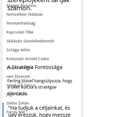
Magyar Business
számon.
Nemzetközi Skálázás
Fenntarthatóság
Kapcsolati Tőke
Skálázási Gondolkodásmód
Szilágyi Attila
Kolozsvári Arnold Csaba
A Stratégia Fontossága
Zsapka Andrea
Heti Ébresztő
Ferling József hangsúlyozza, hogy 
Heinbach Dárius
a siker kulcsa a stratégiai 
előrelátás. 
Jáger László
Dallos Zoltán
"Ha tudjuk a céljainkat, és 
Forray Niki
úgy érezzük, hogy messze 