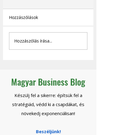
Hozzászólások
Hozzászólás írása...
Hogyan léphetsz tőzsdére
Magyarországról - Ferling
József
Magyar Business Blog
Készülj fel a sikerre: építsük fel a
stratégiád, védd ki a csapdákat, és
növekedj exponenciálisan!
Beszéljünk!