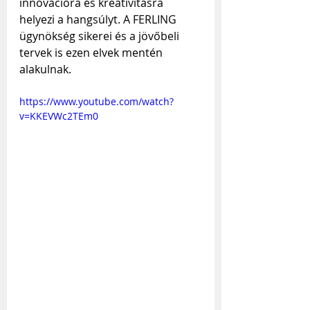
innovációra és kreativitásra 
helyezi a hangsúlyt. A FERLING 
ügynökség sikerei és a jövőbeli 
tervek is ezen elvek mentén 
alakulnak.
https://www.youtube.com/watch?
v=KKEVWc2TEm0