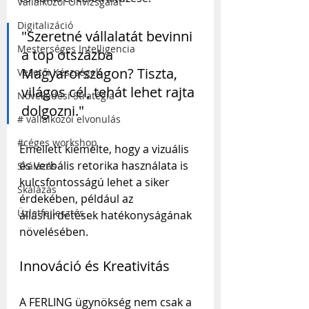
Vállalkozói Önvizsgálat
Digitalizáció
"Szeretné vállalatát bevinni 
Mesterséges Intelligencia
a top ötszázba 
Magyarországon? Tiszta, 
Vezetői Készségek
világos cél, tehát lehet rajta 
Növekedési Stratégia
dolgozni."
# vállalkozói elvonulás
#céges workshop
Emellett kiemelte, hogy a vizuális 
és verbális retorika használata is 
Skálázás
kulcsfontosságú lehet a siker 
Skálázás
érdekében, például az 
Üzletfejlesztés
álláshirdetések hatékonyságának 
növelésében.
Innováció és Kreativitás
A FERLING ügynökség nem csak a 