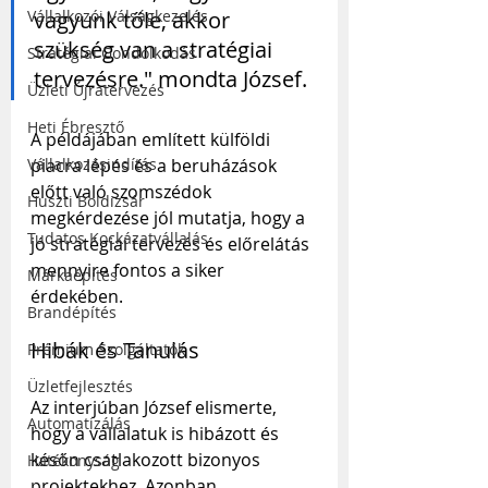
vagyunk tőle, akkor 
Vállalkozói Válságkezelés
szükség van a stratégiai 
Stratégiai Gondolkodás
tervezésre." mondta József. 
Üzleti Újratervezés
Heti Ébresztő
A példájában említett külföldi 
piacra lépés és a beruházások 
Vállalkozásindítás
előtt való szomszédok 
Huszti Boldizsár
megkérdezése jól mutatja, hogy a 
Tudatos Kockázatvállalás
jó stratégiai tervezés és előrelátás 
mennyire fontos a siker 
Márkaépítés
érdekében.
Brandépítés
Hibák és Tanulás
Prémium Szolgáltatók
Üzletfejlesztés
Az interjúban József elismerte, 
Automatizálás
hogy a vállalatuk is hibázott és 
későn csatlakozott bizonyos 
Hatékonyság
projektekhez. Azonban 