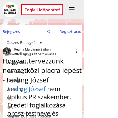
Foglalj időpontot!
Bejegyzés
Regisztráció
Összes Bejegyzés
Regina Majdánné Sajben
Összes Bejegyzés
2024. ápr. 19.
2 perc olvasás
Hogyan tervezzünk
Léptékváltás
nemzetközi piacra lépést
Marketing
- Ferling József
Stratégia
Ferling József
 nem 
Branding
tipikus PR szakember. 
AI
Eredeti foglalkozása 
KKV
orosz-testnevelés 
Magyar Business Podcast