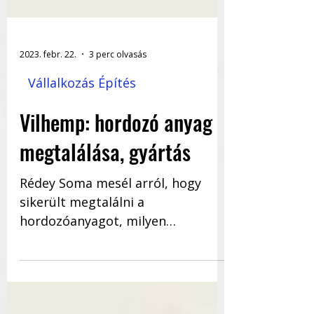
2023. febr. 22.
3 perc olvasás
Vállalkozás Építés
Vilhemp: hordozó anyag
megtalálása, gyártás
Rédey Soma mesél arról, hogy
sikerült megtalálni a
hordozóanyagot, milyen
nehézségek adódtak a gyártásnál,
milyen információkat szereztek...