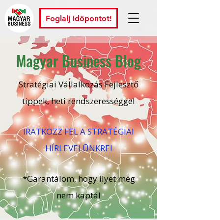
Foglalj időpontot!
Magyar Business Blog
Stratégiai Vállalkozás Fejlesztő
tippek, heti rendszerességgel
IRATKOZZ FEL A STRATÉGIAI
HÍRLEVELŪNKRE!
*Garantálom, hogy ilyet még
nem kaptál