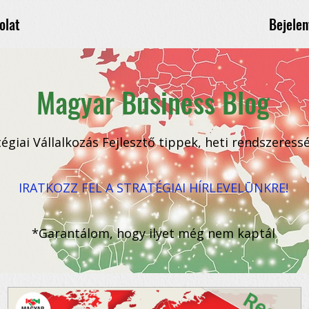
Bejelen
olat
Magyar Business Blog
tégiai Vállalkozás Fejlesztő tippek, heti rendszeress
IRATKOZZ FEL A STRATÉGIAI HÍRLEVELŪNKRE!
*Garantálom, hogy ilyet még nem kaptál