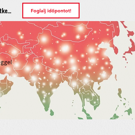
tkezés
Foglalj időpontot!
éggel