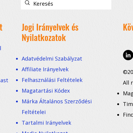
t
Jogi Irányelvek és
Kö
Nyilatkozatok
l
Adatvédelmi Szabályzat
Affiliate Irányelvek
©20
Felhasználási Feltételek
cast
All 
Magatartási Kódex
Mag
Márka Általános Szerződési
Tim
Feltételei
Fin
Tartalmi Irányelvek