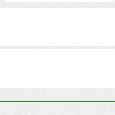
Jáger László a Benefit Barcode alapítójának út
a nemzetközi vállalatának megalapításáig, a
plasztikról virtuális kártyára való váltás...