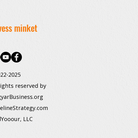
vess minket
22-2025
rights reserved by
yarBusiness.org
elineStrategy.com
dYooour, LLC