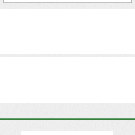
ja
Baranyiné Mariann elmeséli honnan származik,
hogyan kötöttek ki a hűtéstechnika iparágában
volt e konkurenciájuk, milyen út vezetett a...