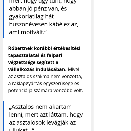
mert hogy úgy tűnt, hogy 
abban jó pénz van, és 
gyakorlatilag hát 
huszonévesen kábé ez az, 
ami motivált.”
Róbertnek korábbi értékesítési 
tapasztalatai és faipari 
végzettsége segített a 
vállalkozás indulásában. 
Mivel 
az asztalos szakma nem vonzotta, 
a raklapgyártás egyszerűsége és 
potenciálja számára vonzóbb volt.
„Asztalos nem akartam 
lenni, mert azt láttam, hogy 
az asztalosok levágják az 
ujjukat…”