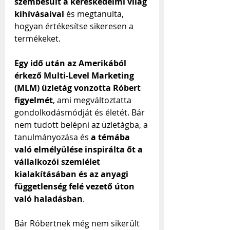
szembesült a kereskedelmi világ 
kihívásaival 
és megtanulta, 
hogyan értékesítse sikeresen a 
termékeket.
Egy idő után az Amerikából 
érkező Multi-Level Marketing 
(MLM) üzletág vonzotta Róbert 
figyelmét
, ami megváltoztatta 
gondolkodásmódját és életét. Bár 
nem tudott belépni az üzletágba, a 
tanulmányozása és 
a témába 
való elmélyülése inspirálta őt a 
vállalkozói szemlélet 
kialakításában és az anyagi 
függetlenség felé vezető úton 
való haladásban
.
Bár Róbertnek még nem sikerült 