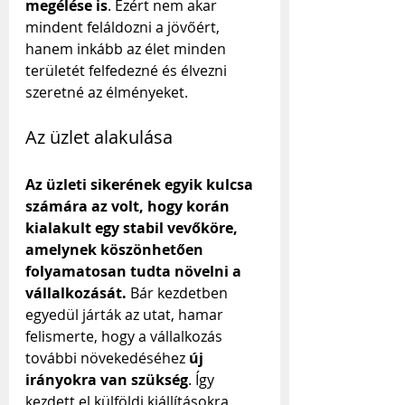
megélése is
. Ezért nem akar 
mindent feláldozni a jövőért, 
hanem inkább az élet minden 
területét felfedezné és élvezni 
szeretné az élményeket.
Az üzlet alakulása
Az üzleti sikerének egyik kulcsa 
számára az volt, hogy korán 
kialakult egy stabil vevőköre, 
amelynek köszönhetően 
folyamatosan tudta növelni a 
vállalkozását.
 Bár kezdetben 
egyedül járták az utat, hamar 
felismerte, hogy a vállalkozás 
további növekedéséhez 
új 
irányokra van szükség
. Így 
kezdett el külföldi kiállításokra 