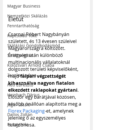
Magyar Business
Nemzetközi Skálázás
Életút
Fenntarthatóság
Csarnai Róbert Nagybányán 
Kapcsolati Tőke
született, és 13 évesen szüleivel 
Skálázási Gondolkodásmód
Magyarországra költözött. 
Érettségi után különböző 
Szilágyi Attila
multinacionális vállalatoknál 
Kolozsvári Arnold Csaba
dolgozott területi képviselőként, 
Zsapka Andrea
majd 
faipari végzettségét 
kihasználva nagyon fiatalon 
Heti Ébresztő
elkezdett raklapokat gyártani
. 
Heinbach Dárius
Először egy barátjával közösen, 
később önállóan alapította meg a 
Jáger László
Fiorex Packaging
-et, amelynek 
Dallos Zoltán
jelenleg ő az egyszemélyes 
tulajdonosa.
Forray Niki