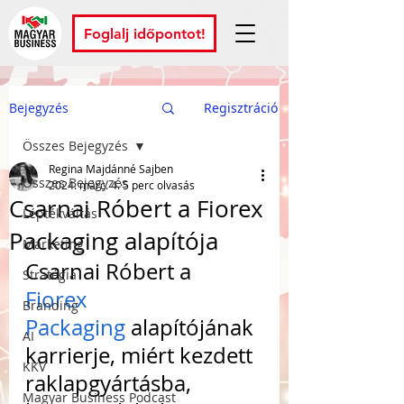
Foglalj időpontot!
Bejegyzés
Regisztráció
Összes Bejegyzés
Regina Majdánné Sajben
Összes Bejegyzés
2024. márc. 4.
5 perc olvasás
Csarnai Róbert a Fiorex
Léptékváltás
Packaging alapítója
Marketing
Csarnai Róbert a 
Stratégia
Fiorex 
Branding
Packaging
 alapítójának 
AI
karrierje, miért kezdett 
KKV
raklapgyártásba, 
Magyar Business Podcast