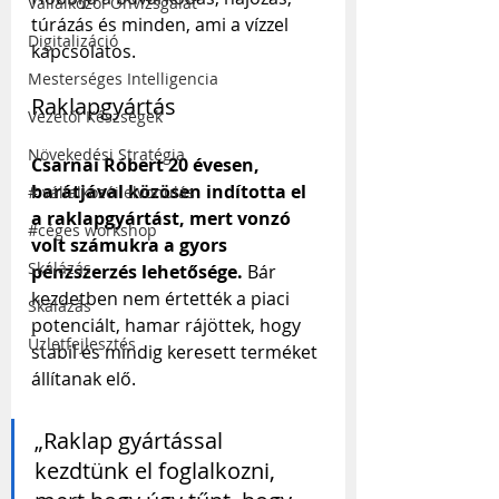
Vállalkozói Önvizsgálat
túrázás és minden, ami a vízzel 
Digitalizáció
kapcsolatos.
Mesterséges Intelligencia
Raklapgyártás
Vezetői Készségek
Növekedési Stratégia
Csarnai Róbert 20 évesen, 
barátjával közösen indította el 
# vállalkozói elvonulás
a raklapgyártást, mert vonzó 
#céges workshop
volt számukra a gyors 
Skálázás
pénzszerzés lehetősége.
 Bár 
kezdetben nem értették a piaci 
Skálázás
potenciált, hamar rájöttek, hogy 
Üzletfejlesztés
stabil és mindig keresett terméket 
állítanak elő.
„Raklap gyártással 
kezdtünk el foglalkozni, 