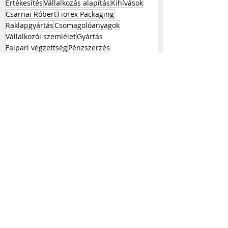
Értékesítés
Vállalkozás alapítás
Kihívások
Csarnai Róbert
Fiorex Packaging
Raklapgyártás
Csomagolóanyagok
Vállalkozói szemlélet
Gyártás
Faipari végzettség
Pénzszerzés
Kereskedelem
Multi-Level Marketing
Vállalkozói siker
Pénzügyi szemlélet
Nyugdíj
Hitel
Források
Az üzlet alakulása
KKV
Vállalkozás Építés
Stratégia
Kapcsolódó
Az összes
megtekintése
bejegyzések