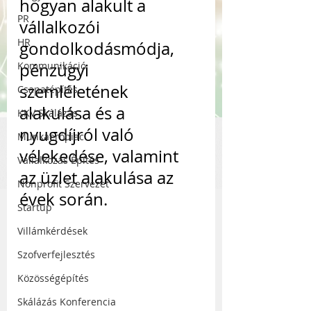
hogyan alakult a 
PR
vállalkozói 
HR
gondolkodásmódja, 
Kommunikáció
pénzügyi 
szemléletének 
Csapatépítés
alakulása és a 
KKV Skálázás
nyugdíjról való 
Munkaerőpiac
vélekedése, valamint 
Vállalkozás Építés
az üzlet alakulása az 
Nonprofit Szervezet
évek során.
Startup
Villámkérdések
Szofverfejlesztés
Közösségépítés
Skálázás Konferencia