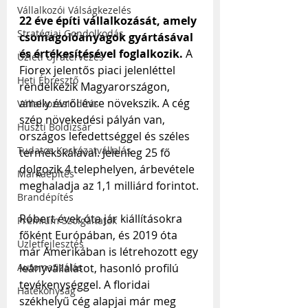
Vállalkozói Válságkezelés
22 éve építi vállalkozását, amely 
Stratégiai Gondolkodás
csomagolóanyagok gyártásával 
és értékesítésével foglalkozik. 
A 
Üzleti Újratervezés
Fiorex jelentős piaci jelenléttel 
Heti Ébresztő
rendelkezik Magyarországon, 
amely évről évre növekszik. A cég 
Vállalkozásindítás
szép növekedési pályán van, 
Huszti Boldizsár
országos lefedettséggel és széles 
Tudatos Kockázatvállalás
termékskálával. Jelenleg 25 fő 
dolgozik 4 telephelyen, árbevétele 
Márkaépítés
meghaladja az 1,1 milliárd forintot.
Brandépítés
Róbert évek óta jár kiállításokra 
Prémium Szolgáltatók
főként Európában, és 2019 óta 
Üzletfejlesztés
már Amerikában is létrehozott egy 
leányvállalatot, hasonló profilú 
Automatizálás
tevékenységgel. A floridai 
Hatékonyság
székhelyű cég alapjai már meg 