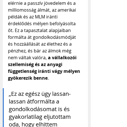
elérnie a passzív jövedelem és a 
milliomosság álmát, az amerikai 
példák és az MLM iránti 
érdeklődés mélyen befolyásolta 
őt. Ez a tapasztalat alapjaiban 
formálta át gondolkodásmódját 
és hozzáállását az élethez és a 
pénzhez, és bár az álmok még 
nem váltak valóra, 
a vállalkozói 
szellemiség és az anyagi 
függetlenség iránti vágy mélyen 
gyökerezik benne
.
„Ez az egész ügy lassan-
lassan átformálta a 
gondolkodásomat is és 
gyakorlatilag eljutottam 
oda, hogy elhittem 