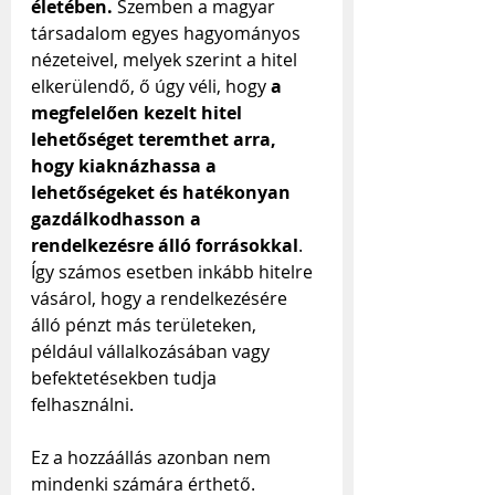
életében.
 Szemben a magyar 
társadalom egyes hagyományos 
nézeteivel, melyek szerint a hitel 
elkerülendő, ő úgy véli, hogy 
a 
megfelelően kezelt hitel 
lehetőséget teremthet arra, 
hogy kiaknázhassa a 
lehetőségeket és hatékonyan 
gazdálkodhasson a 
rendelkezésre álló forrásokkal
. 
Így számos esetben inkább hitelre 
vásárol, hogy a rendelkezésére 
álló pénzt más területeken, 
például vállalkozásában vagy 
befektetésekben tudja 
felhasználni.
Ez a hozzáállás azonban nem 
mindenki számára érthető. 