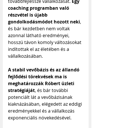
továbbfejlessze vállalkozását. 
Egy 
coaching programban való 
részvétel is újabb 
gondolkodásmódot hozott neki
, 
és bár kezdetben nem voltak 
azonnal látható eredményei, 
hosszú távon komoly változásokat 
indítottak el az életében és a 
vállalkozásában.
A stabil vevőbázis és az állandó 
fejlődési törekvések ma is 
meghatározzák Róbert üzleti 
stratégiáját
, és bár további 
potenciált lát a vevőbázisának 
kiaknázásában, elégedett az eddigi 
eredményekkel és a vállalkozás 
exponenciális növekedésével.