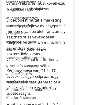
Működésoptimalizálás
vannak rakva, és most következik 
a látványosabb skálázás.
Szolgáltatói Kapacitás
Vállalkozásfejlesztés
Érdeklődést mutat a marketing, 
személyiségfejlesztés, cégépítés és 
Működésoptimalizálás
minden olyan terület iránt, amely 
Fóris Attila
segítheti őt és vállalkozását. 
Baranyiné Mariann
Kifejezetten adakozó mentalitású, 
és rendszeresen segít, 
Működés & ügyfélszerzés
közreműködik más 
Stabilitás Vállalkozóknak
vállalkozásoknál mentorként.
Növekedés Kampány Nélkül
Két nagy lánya van, 21 és 17 
Önjáró Működés
évesek, és egyik célja az, hogy 
felkészítse a fiatal generációt a 
Döntési Kultúra
vállalkozói életre és pénzügyi 
Vállalkozói Gondolkodásmód
tudatosságra.
Vállalkozói Mindset
Hobbija a búvárkodás, hajózás, 