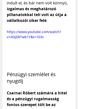
indult el, és bár nem volt könnyű, 
izgalmas és meghatározó 
pillanatokkal teli volt az útja a 
vállalkozói siker felé
.
https://www.youtube.com/watch?
v=X0iJ0kTwb1Y&t=103s
Pénzügyi szemlélet és 
nyugdíj
Csarnai Róbert számára a hitel 
és a pénzügyi rugalmasság 
fontos szerepet tölt be az 