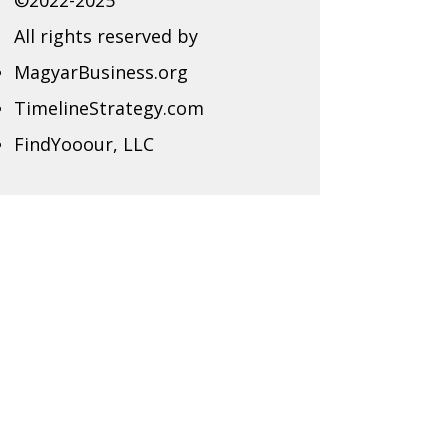
©
2022-2025
All rights reserved by
MagyarBusiness.org
TimelineStrategy.com
FindYooour, LLC
Proudly created with Wix.com