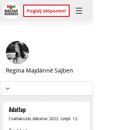
Foglalj időpontot!
További műveletek
Követem
Regina Majdánné Sajben
Adatlap
Csatlakozás dátuma: 2022. szept. 12.