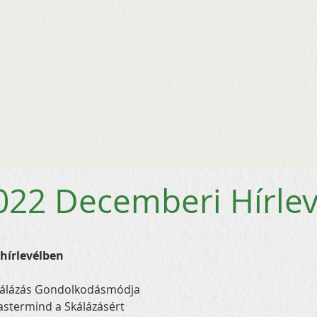
022 Decemberi Hírlev
hírlevélben
álázás Gondolkodásmódja
stermind a Skálázásért