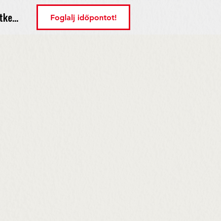
tkezés
Foglalj időpontot!