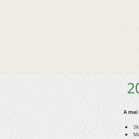
2
A mai 
Sk
Ma