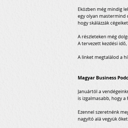
Eközben még mindig leh
egy olyan mastermind cs
hogy skálázzák cégeiket
A részleteken még dolgo
A tervezett kezdési idő
A linket megtalálod a h
Magyar Business Podc
Januártól a vendégeink
is izgalmasabb, hogy a h
Ezennel szeretnénk meg
nagyító alá vegyük őket 