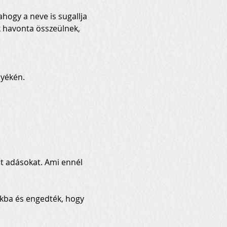
hogy a neve is sugallja 
k havonta összeülnek, 
nyékén.
t adásokat. Ami ennél 
nkba és engedték, hogy 