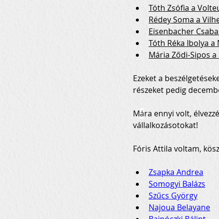
Tóth Zsófia a Volte
Rédey Soma a Vilh
Eisenbacher Csab
Tóth Réka Ibolya a 
Mária Ződi-Sipos 
Ezeket a beszélgetések
részeket pedig decembe
M
á
ra ennyi volt, élvezz
vállalkozásotokat!
Fóris Attila voltam, kö
Zsapka Andrea
Somogyi Balázs
Szűcs György
Najoua Belayane