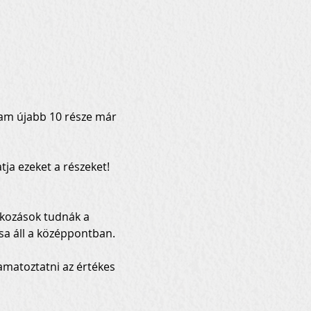
 
yam újabb 10 része már 
tja ezeket a részeket!
lkozások tudnák a 
ása áll a középpontban.
amatoztatni az értékes 