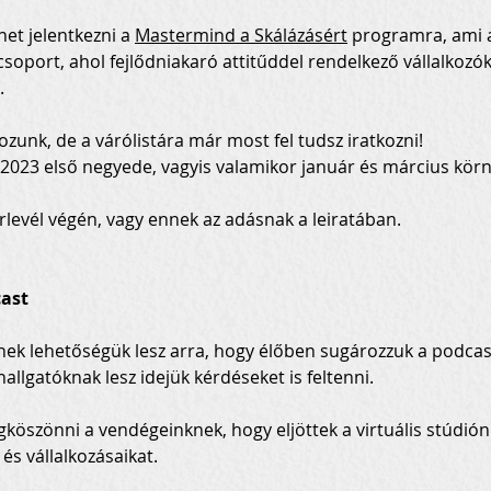
et jelentkezni a 
Mastermind a Skálázásért
 programra, ami a
oport, ahol fejlődniakaró attitűddel rendelkező vállalkozó
.
zunk, de a várólistára már most fel tudsz iratkozni!
, 2023 első negyede, vagyis valamikor január és március kör
írlevél végén, vagy ennek az adásnak a leiratában.
ast
nek lehetőségük lesz arra, hogy élőben sugározzuk a podcas
allgatóknak lesz idejük kérdéseket is feltenni.
köszönni a vendégeinknek, hogy eljöttek a virtuális stúdió
és vállalkozásaikat.