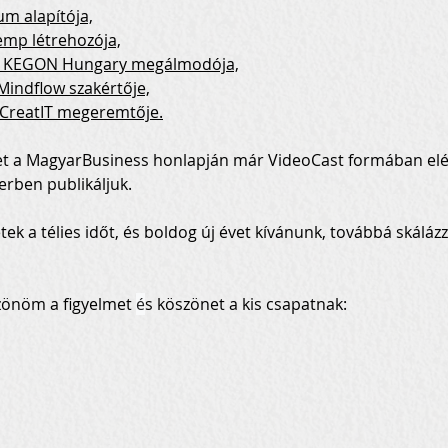
um alapítója,
emp létrehozója,
a KEGON Hungary megálmodója,
Mindflow szakértője,
a CreatIT megeremtője.
et a MagyarBusiness honlapján már VideoCast formában elér
rben publikáljuk.
étek a télies időt, és boldog új évet kívánunk, továbbá skálázz
szönöm a figyelmet 
é
s köszönet a kis csapatnak: