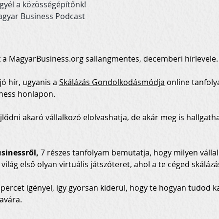
gyél a közösségépítőnk!
gyar Business Podcast
 
 a 
MagyarBusiness.org
 sallangmentes, decemberi hírlevele.
jó hír, ugyanis a 
Skálázás Gondolkodásmódja
 online tanfol
ness honlapon. 
jlődni akaró vállalkozó elolvashatja, de akár meg is hallgatha
sinessről,
 7 részes tanfolyam bemutatja, hogy milyen válla
világ első olyan virtuális játszóteret, ahol a te céged skáláz
percet igényel, igy gyorsan kiderül, hogy te hogyan tudod k
avára.