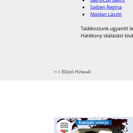
Bajnóczki Bálint
Sajben Regina
Majdan László
Találkozzunk ugyanitt l
Hatékony skálázást kív
<< Előző Hírlevél