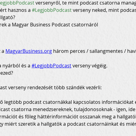
egjobbPodcast
 versenyről, te mint podcast csatorna mana
ért hasznos a 
#LegjobbPodcast
 verseny neked, mint podcas
llgató?
rek a Magyar Business Podcast csatornáról
 a 
MagyarBusiness.org
 három perces / sallangmentes / havi 
 nyárból és a 
#LegjobbPodcast
 verseny végéig.

dezed?
st verseny rendezését több szándék vezérli:
ormációt és főleg háttérinformációt osszanak meg a hallgatók