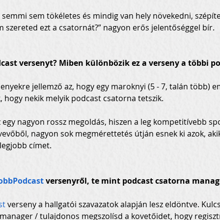
semmi sem tökéletes és mindig van hely növekedni, szépíteni,
 szereted ezt a csatornát?” nagyon erős jelentőséggel bír.
cast versenyt? Miben különbözik ez a verseny a többi p
senyekre jellemző az, hogy egy maroknyi (5 - 7, talán több) e
, hogy nekik melyik podcast csatorna tetszik.
 egy nagyon rossz megoldás, hiszen a leg kompetitívebb spo
tvevőből, nagyon sok megmérettetés útján esnek ki azok, akik
legjobb címet.
obbPodcast
 versenyről, te mint podcast csatorna manag
st
 verseny a hallgatói szavazatok alapján lesz eldöntve. Kulc
manager / tulajdonos megszolísd a kovetőidet, hogy regiszt