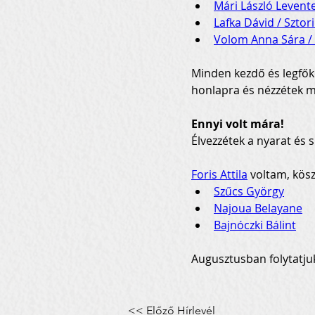
Mári László Levent
Lafka Dávid / Sztor
Volom Anna Sára /
Minden kezdő és legfők
honlapra és nézzétek m
Ennyi volt mára!
Élvezzétek a nyarat és s
Foris Attila
 voltam, kös
Szűcs György
Najoua Belayane
Bajnóczki Bálint
Augusztusban folytatjuk
<< Előző Hírlevél