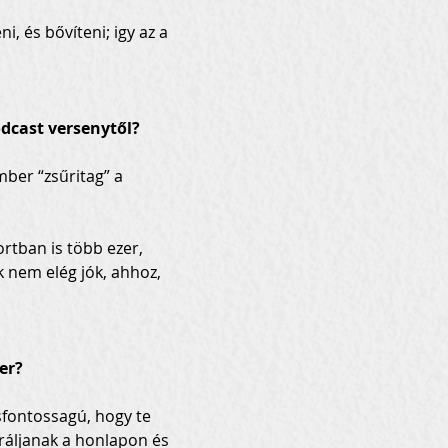
 és bővíteni; igy az a 
odcast versenytől?
mber “zsűritag” a 
rtban is több ezer, 
 nem elég jók, ahhoz, 
er?
sfontossagú, hogy te 
ráljanak a honlapon és 