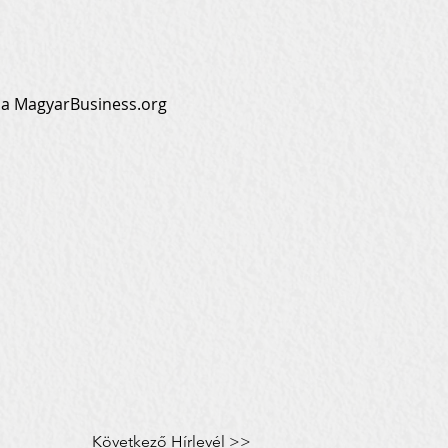
 a MagyarBusiness.org 
Következő Hírlevél >>