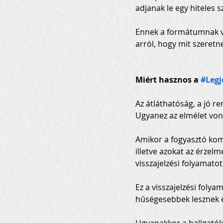
adjanak le egy hiteles s
Ennek a formátumnak va
arról, hogy mit szeret
Miért hasznos a 
#Legj
Az átláthatóság, a jó r
Ugyanez az elmélet vona
Amikor a fogyasztó kom
illetve azokat az érzel
visszajelzési folyamatot
Ez a visszajelzési foly
hűségesebbek lesznek é