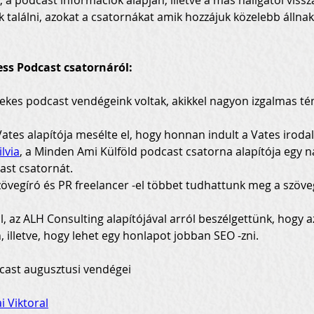
a podcast információk alapján, illetve a más hallgatói vissza
találni, azokat a csatornákat amik hozzájuk közelebb állnak
ss Podcast csatornáról:
dekes podcast vendégeink voltak, akikkel nagyon izgalmas té
 Vates alapítója mesélte el, hogy honnan indult a Vates irod
lvia
, a Minden Ami Külföld podcast csatorna alapítója egy
ast csatornát.
zövegíró és PR freelancer -el többet tudhattunk meg a szöveg
al, az ALH Consulting alapítójával arról beszélgettünk, hogy
 illetve, hogy lehet egy honlapot jobban SEO -zni.
ast augusztusi vendégei 

i Viktoral