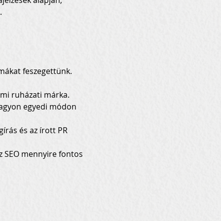
jelzések alapján, 
.
mákat feszegettünk.
almi ruházati márka.
 nagyon egyedi módon 
írás és az írott PR 
 az SEO mennyire fontos 