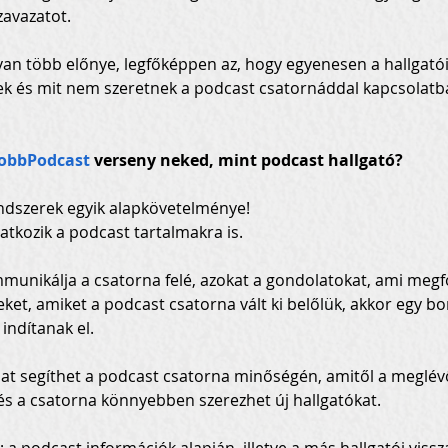
zavazatot.
n több előnye, legfőképpen az, hogy egyenesen a hallgatóidt
nek és mit nem szeretnek a podcast csatornáddal kapcsolatb
obbPodcast
 verseny neked, mint podcast hallgató?
endszerek egyik alapkövetelménye!

tkozik a podcast tartalmakra is.
munikálja a csatorna felé, azokat a gondolatokat, ami meg
meket, amiket a podcast csatorna vált ki belőlük, akkor egy b
 indítanak el.
amat segíthet a podcast csatorna minőségén, amitől a meglév
s a csatorna könnyebben szerezhet új hallgatókat.