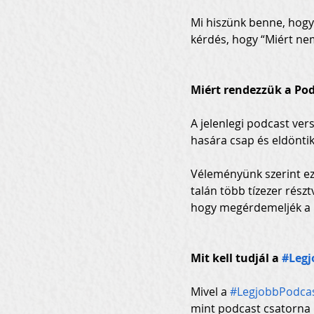
Mi hiszünk benne, hogy 
kérdés, hogy “Miért nem
Miért rendezzük a Pod
A jelenlegi podcast ver
hasára csap és eldöntik
Véleményünk szerint ez
talán több tízezer rész
hogy megérdemeljék a 
Mit kell tudjál a 
#Legj
Mivel a 
#LegjobbPodca
mint podcast csatorna 