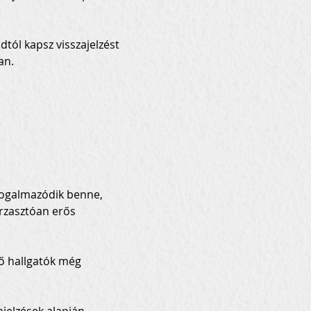
ól kapsz visszajelzést 
an.
fogalmazódik benne, 
orzasztóan erős 
ő hallgatók még 