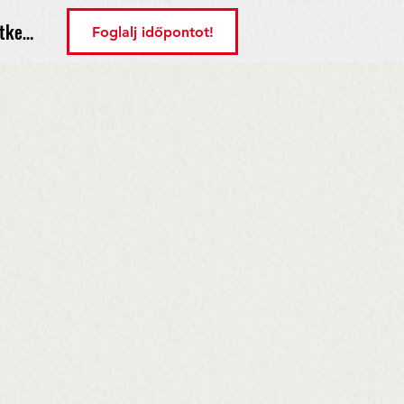
tkezés
Foglalj időpontot!