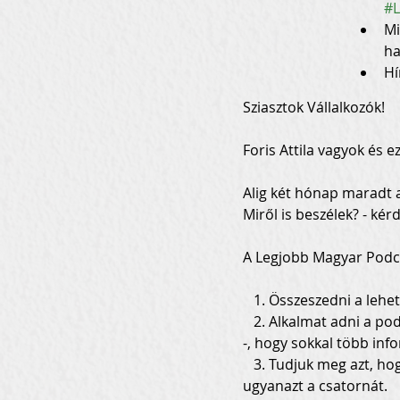
#L
Mi
ha
Hí
Sziasztok Vállalkozók!
Foris Attila vagyok és ez
Alig két hónap maradt a
Miről is beszélek? - kér
A Legjobb Magyar Podca
   1. Összeszedni a lehető legtöbb podcast csatornákkal kapcsolatos információkat egy helyre.

   2. Alkalmat adni a podcast csatorna menedzsereknek, tulajdonosoknak - igen, ide a cégeket is beleértjük 
-, hogy sokkal több inf
   3. Tudjuk meg azt, hogy miért szeretik a hallgatók a podcast csatornáinkat és miért nem szeretik 
ugyanazt a csatornát.
