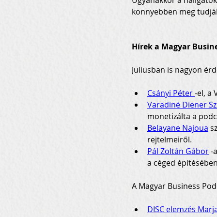
Ugyanakkor a hallgatók; 
könnyebben meg tudják 
Hírek a Magyar Busine
Juliusban is nagyon ér
Csányi Péter 
-el, a
Varadiné Diener Szi
monetizálta a podc
Belayane Najoua
 s
rejtelmeiről.
Pál Zoltán Gábor
 -
a céged építésében,
A Magyar Business Podc
DISC elemzés Marja