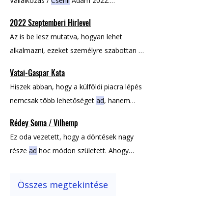
Vállalkozás /
Csehil
Ádám 2022.
szeptember 1. "
Csehil
Ádám vagyok, a
2022 Szeptemberi Hirlevel
nyeresegesvallalkozas.hu alapítója.
Csehil
Az is be lesz mutatva, hogyan lehet
Ádám a neten
Csehil
Ádám.hu Facebook
alkalmazni, ezeket személyre szabottan az
LinkedIn Magyar Business Nyereséges
adott
vállalkozásra vetítve mérhető a siker
Vállalkozás a neten Honlap
Vatai-Gaspar Kata
minden szinten, hogyan azonosíthatók a
Hiszek abban, hogy a külföldi piacra lépés
szűk keresztmetszetek és, hogyan lehet
nemcsak több lehetőséget
ad
, hanem
prioritást
adni
: Szeptemberben is nagyon
egészen más gondolkodásmódot Ami
érdekes podcast vendégeink voltak, akikkel
Rédey Soma / Vilhemp
engem igazán visz előre: nem
adom
fel.
izgalmas témákat feszegettünk:
Csehil
Ez oda vezetett, hogy a döntések nagy
Addig
dolgozom, amíg el nem érjük az
része
ad
hoc módon született. Ahogy
eredményt .
Soma rámutatott: „Amíg nem
adod
át a
döntéseket,
addig
nem csapatod van,
Összes megtekintése
hanem végrehajtóid.” De amíg nem
vállalod fel,
addig
mindig ugyanabba a
falba rohansz bele.” De amíg nem teszed