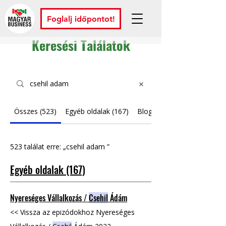
Foglalj időpontot!
Keresési Találatok
Összes (523)
Egyéb oldalak (167)
Blogbejegyzések (356)
523 találat erre: „csehil adam ”
Egyéb oldalak (167)
Nyereséges Vállalkozás /
Csehil
Ádám
<< Vissza az epizódokhoz Nyereséges