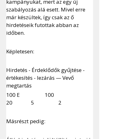
kampányukat, mert az egy új 
szabályozás alá esett. Mivel erre 
már készültek, így csak az ő 
hirdetéseik futottak abban az 
időben.
Képletesen:
Hirdetés - Érdeklődők gyűjtése - 
értékesítés - lezárás — Vevő 
megtartás
100 E		 100 				
20       	5		  2
Másrészt pedig: