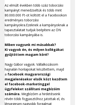
Az elmúlt években több száz toborzási 
kampányt menedzseltük és több mint 
80.000.000 Ft-ot költött el a Facebookon 
eredményes toborzási 
kampányokra.Ezeknek a kampányoknak a 
tapasztalatait tudjuk beépíteni az ÖN 
toborzási kampányába is.
Miben vagyunk mi másabbak?
Ki vagyok én, és milyen kollégákat 
gyűjtöttem magam köré?
Nagy Gábor vagyok. Vállalkozásom 
hajnalán honlapokat készítettem, majd 
a
 facebook magyarországi 
megjelenésekor elsők közt kezdtem 
el facebook-marketinggel 
ügyfeleket szállítani megbízóim 
számára.
 Megbízóim a hirdetéseink 
révén több fogyasztóhoz jutottak el, és 
lényegesen nagyobb forgalmat 