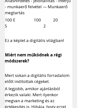
Álláshirdetés - jelöltállítás - interjú 
- munkaerő felvétel — Munkaerő 
megtartás
100 E 		100 		20 		
5 				2
Ez a képlet a digitális világban!
Miért nem működnek a régi 
módszerek?
Mert sokan a digitális forradalom 
előtt indítottak cégeket. 
A legjobb, amikor ajánlásból 
érkezik valaki. Mert ilyenkor 
megvan a marketing és az 
értékesítés is. Hibája, hogy ezzel 