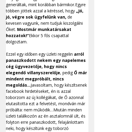
generáltak, mint korábban bármikor.Egyre 
többen jöttek azzal a kéréssel, hogy 
„Jó, 
jó, végre sok ügyfelünk van,
 de 
kevesen vagyunk, nem tudjuk kiszolgálni 
Őket. 
Mostmár munkatársakat 
hozzatok!”
Ekkor 5 fős csapattal 
dolgoztam.
Ezzel egy időben egy üzleti reggelin 
arról 
panaszkodott nekem egy napelemes 
cég ügyvezetője, hogy nincs 
elegendő villanyszerelője
, pedig 
Ő már 
mindent megpróbált, nincs 
megoldás…
Javasoltam, hogy készítsenek 
facebook hirdetéseket, én is azzal 
toborzom az új kollégákat, de Ő azonnal 
elutasította ezt a felvetést, mondván már 
próbálta: nem működik…Miután minden 
üzleti találkozón az én asztalomnál ült, és 
folyton erre panaszkodott, felajánlottam 
neki, hogy készítünk egy toborzó 