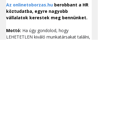
Az
onlinetoborzas.hu
 berobbant a HR 
köztudatba, egyre nagyobb 
vállalatok kerestek meg bennünket.
Mottó:
Ha úgy gondolod, hogy 
LEHETETLEN kiváló munkatársakat találni, 
az remek hír, mert Nekünk a LEHETETLEN 
a specialitásunk!
Onlinetoborzas.hu
 a neten
Honlap
LinkedIn
Youtube
Szolgáltatás(ok)
www.onlinetoborzas.hu