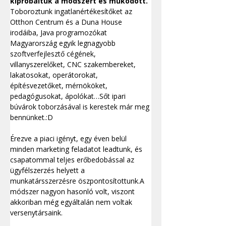
kipróbáltuk a módszert és működött. 
Toboroztunk ingatlanértékesítőket az 
Otthon Centrum és a Duna House 
irodáiba, Java programozókat 
Magyarország egyik legnagyobb 
szoftverfejlesztő cégének, 
villanyszerelőket, CNC szakembereket, 
lakatosokat, operátorokat, 
építésvezetőket, mérnököket, 
pedagógusokat, ápolókat…Sőt ipari 
búvárok toborzásával is kerestek már meg 
bennünket.:D
Érezve a piaci igényt, egy éven belül 
minden marketing feladatot leadtunk, és 
csapatommal teljes erőbedobással az 
ügyfélszerzés helyett a 
munkatársszerzésre öszpontosítottunk.A 
módszer nagyon hasonló volt, viszont 
akkoriban még egyáltalán nem voltak 
versenytársaink.