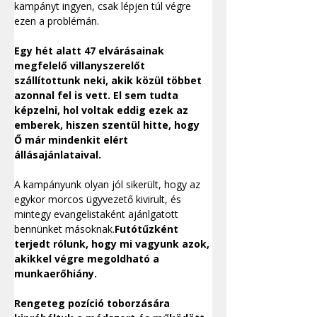
kampányt ingyen, csak lépjen túl végre 
ezen a problémán.
Egy hét alatt 47 elvárásainak 
megfelelő villanyszerelőt 
szállítottunk neki, akik közül többet 
azonnal fel is vett. El sem tudta 
képzelni, hol voltak eddig ezek az 
emberek, hiszen szentül hitte, hogy 
Ő már mindenkit elért 
állásajánlataival.
A kampányunk olyan jól sikerült, hogy az 
egykor morcos ügyvezető kivirult, és 
mintegy evangelistaként ajánlgatott 
bennünket másoknak.
Futótűzként 
terjedt rólunk, hogy mi vagyunk azok, 
akikkel végre megoldható a 
munkaerőhiány.
Rengeteg pozíció toborzására 