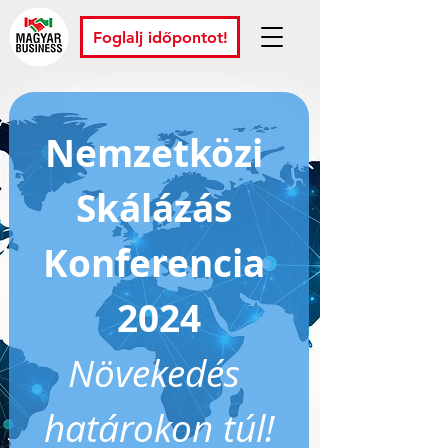
Foglalj időpontot!
Nemzetközi 
Skálázás 
Konferencia 
2024
Növekedés 
határokon túl!