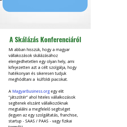
A Skálázás Konferenciáról
Mi abban hisszük, hogy a magyar 
vállakozások skálázásához 
elengedhetetlen egy olyan hely, ami 
kifejezetten azt a célt szolgálja, hogy 
hatékonyan és sikeresen tudjuk 
meghódítani a  külföldi piacokat.
A 
MagyarBusiness.org
 egy elit 
“játszótér” ahol hiteles vállalkozások 
segítenek elszánt vállalkozóknak 
megtalálni a megfelelő segítséget 
(legyen az egy szolgáltatás, franchise, 
startup - SAAS / PAAS - vagy fizikai 
termék). 