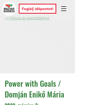
Foglalj időpontot!
<< Vissza az epizódokhoz
Power with Goals /
Domján Enikő Mária