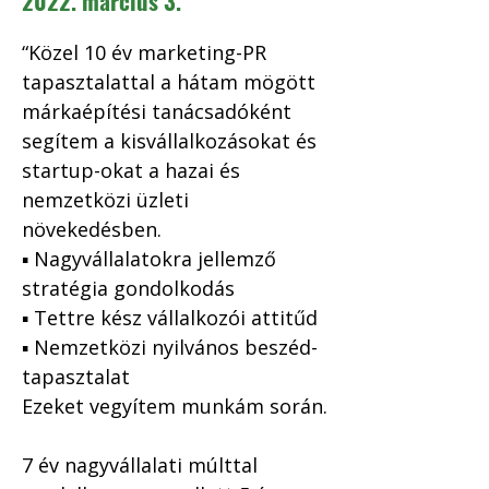
2022. március 3.
“Közel 10 év marketing-PR 
tapasztalattal a hátam mögött 
márkaépítési tanácsadóként 
segítem a kisvállalkozásokat és 
startup-okat a hazai és 
nemzetközi üzleti 
növekedésben.

▪️ Nagyvállalatokra jellemző 
stratégia gondolkodás

▪️ Tettre kész vállalkozói attitűd

▪️ Nemzetközi nyilvános beszéd-
tapasztalat

Ezeket vegyítem munkám során.

7 év nagyvállalati múlttal 