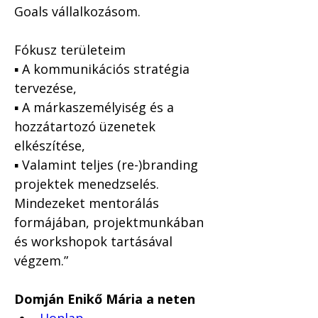
Goals vállalkozásom.

Fókusz területeim

▪️ A kommunikációs stratégia 
tervezése,

▪️ A márkaszemélyiség és a 
hozzátartozó üzenetek 
elkészítése,

▪️ Valamint teljes (re-)branding 
projektek menedzselés.

Mindezeket mentorálás 
formájában, projektmunkában 
és workshopok tartásával 
végzem.”

Domján Enikő Mária a neten