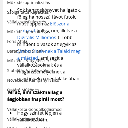
Működésoptimalizálás
Sok hangoskönyvet hallgatok, 
Szolgáltatói Kapacitás
főleg ha hosszú távot futok, 
Vállalkozásfejlesztés
most éppen az 
Először a 
fontosat
 hallgatom, illetve a 
Működésoptimalizálás
Digitális Milliomos
-t. Több 
Fóris Attila
mindent olvasok az egyik az 
Simon Sinek-nek a Találd meg 
Baranyiné Mariann
a miérted
, ami segít a 
Működés & ügyfélszerzés
vállalkozásoknak és a 
Stabilitás Vállalkozóknak
magánszemélyeknek a 
miértjének a megtalálásában.
Növekedés Kampány Nélkül
Önjáró Működés
Mi az, ami szakmailag a 
legjobban inspirál most?
Döntési Kultúra
Vállalkozói Gondolkodásmód
Hogy szintet lépjen a 
Vállalkozói Mindset
vállalkozásom.