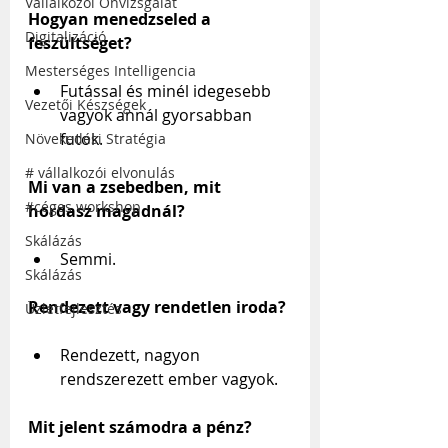
Vállalkozói Önvizsgálat
Hogyan menedzseled a 
Digitalizáció
feszültséget?
Mesterséges Intelligencia
Futással és minél idegesebb 
Vezetői Készségek
vagyok annál gyorsabban 
futok.
Növekedési Stratégia
# vállalkozói elvonulás
Mi van a zsebedben, mit 
#céges workshop
hordasz magadnál?
Skálázás
Semmi.
Skálázás
Rendezett vagy rendetlen iroda?
Üzletfejlesztés
Rendezett, nagyon 
rendszerezett ember vagyok.
Mit jelent számodra a pénz?