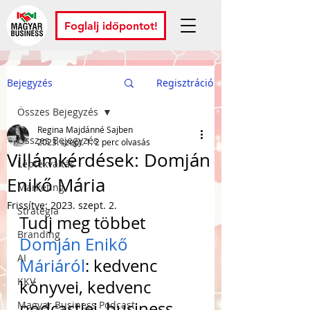
Foglalj időpontot!
Bejegyzés
Regisztráció
Összes Bejegyzés
Regina Majdánné Sajben
Összes Bejegyzés
2023. szept. 1.
2 perc olvasás
Villámkérdések: Domján
Léptékváltás
Enikő Mária
Marketing
Frissítve:
2023. szept. 2.
Stratégia
Tudj meg többet 
Branding
Domján Enikő 
AI
Máriáról
: kedvenc 
KKV
könyvei, kedvenc 
podcastjei, business 
Magyar Business Podcast