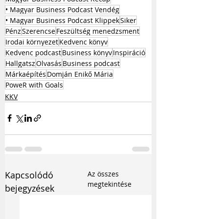
• Magyar Business Podcast Vendég
• Magyar Business Podcast Klippek
Siker
Pénz
Szerencse
Feszültség menedzsment
Irodai környezet
Kedvenc könyv
Kedvenc podcast
Business könyv
Inspiráció
Hallgatsz
Olvasás
Business podcast
Márkaépítés
Domján Enikő Mária
PoweR with Goals
KKV
Kapcsolódó
Az összes
megtekintése
bejegyzések