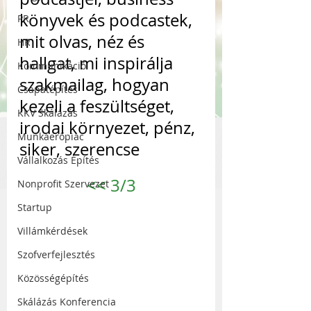
könyvek és podcastek, 
PR
mit olvas, néz és 
HR
hallgat, mi inspirálja 
Kommunikáció
szakmailag, hogyan 
Csapatépítés
kezeli a feszültséget, 
KKV Skálázás
irodai környezet, pénz, 
Munkaerőpiac
siker, szerencse
Vállalkozás Építés
<<
 3/3
Nonprofit Szervezet
Startup
Villámkérdések
Szofverfejlesztés
Közösségépítés
Skálázás Konferencia