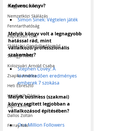
Kedvenc könyv?
Magyar Business
Nemzetközi Skálázás
Simon Sinek: Végtelen játék
Fenntarthatóság
Melyik könyv volt a legnagyobb 
Kapcsolati Tőke
hatással rád, mint 
Skálázási Gondolkodásmód
vállalkozó/professzionális 
szakember?
Szilágyi Attila
Kolozsvári Arnold Csaba
Stephen Covey: A 
kiemelkedően eredményes 
Zsapka Andrea
emberek 7 szokása
Heti Ébresztő
Heinbach Dárius
Melyik business (szakmai) 
könyv segített legjobban a 
Jáger László
vállalkozásod építésében?
Dallos Zoltán
One Million Followers
Forray Niki