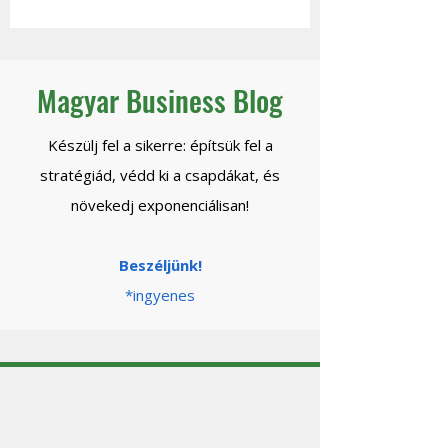
legyen jövőd?
Magyar Business Blog
Készülj fel a sikerre: építsük fel a
stratégiád, védd ki a csapdákat, és
növekedj exponenciálisan!
Beszéljünk!
*ingyenes