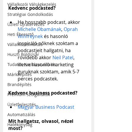
Vállalkozói Válságkezelés
Kedvenc podcasted?
Stratégiai Gondolkodás
Ha hosszabb podcast, akkor 
Üzleti Újratervezés
Michelle Obamának
, 
Oprah 
Heti Ébresztő
Winfreynek
 és hasonló 
inspiráló nőknek szoktam a 
Vállalkozásindítás
podcastjeit hallgatni, ha 
Huszti Boldizsár
rövidebb akkor 
Neil Patel
, 
illetve hasonló marketing 
Tudatos Kockázatvállalás
guruknak szoktam, amik 5-7 
Márkaépítés
perces podcastek.
Brandépítés
Kedvenc business podcasted?
Prémium Szolgáltatók
Üzletfejlesztés
Magyar Business Podcast
Automatizálás
Mit hallgatsz, olvasol, nézel 
Hatékonyság
most?